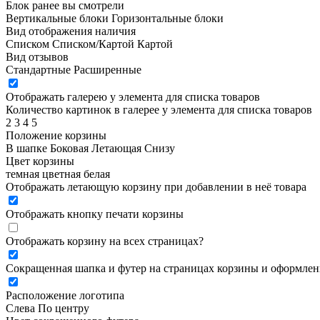
Блок ранее вы смотрели
Вертикальные блоки
Горизонтальные блоки
Вид отображения наличия
Списком
Списком/Картой
Картой
Вид отзывов
Стандартные
Расширенные
Отображать галерею у элемента для списка товаров
Количество картинок в галерее у элемента для списка товаров
2
3
4
5
Положение корзины
В шапке
Боковая
Летающая
Снизу
Цвет корзины
темная
цветная
белая
Отображать летающую корзину при добавлении в неё товара
Отображать кнопку печати корзины
Отображать корзину на всех страницах
?
Сокращенная шапка и футер на страницах корзины и оформлени
Расположение логотипа
Cлева
По центру