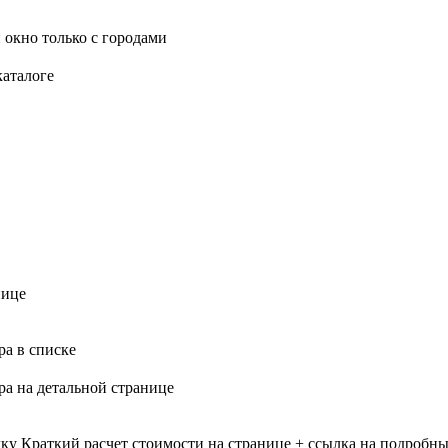
 окно только с городами
каталоге
нице
ра в списке
ра на детальной странице
лку
Краткий расчет стоимости на странице + ссылка на подробны