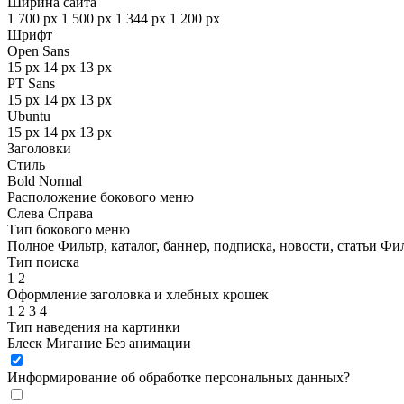
Ширина сайта
1 700 px
1 500 px
1 344 px
1 200 px
Шрифт
Open Sans
15 px
14 px
13 px
PT Sans
15 px
14 px
13 px
Ubuntu
15 px
14 px
13 px
Заголовки
Стиль
Bold
Normal
Расположение бокового меню
Слева
Справа
Тип бокового меню
Полное
Фильтр, каталог, баннер, подписка, новости, статьи
Фил
Тип поиска
1
2
Оформление заголовка и хлебных крошек
1
2
3
4
Тип наведения на картинки
Блеск
Мигание
Без анимации
Информирование об обработке персональных данных
?