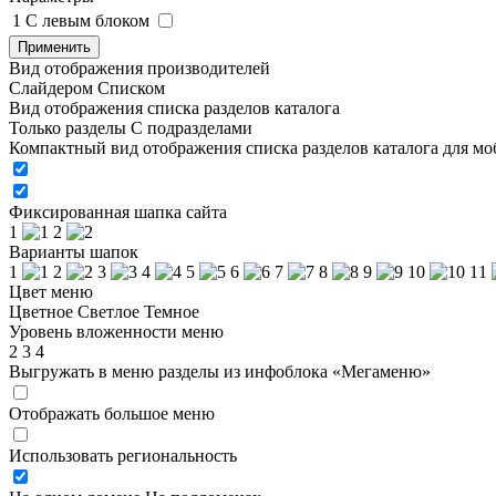
1
C левым блоком
Применить
Вид отображения производителей
Слайдером
Списком
Вид отображения списка разделов каталога
Только разделы
С подразделами
Компактный вид отображения списка разделов каталога для м
Фиксированная шапка сайта
1
2
Варианты шапок
1
2
3
4
5
6
7
8
9
10
11
Цвет меню
Цветное
Светлое
Темное
Уровень вложенности меню
2
3
4
Выгружать в меню разделы из инфоблока «Мегаменю»
Отображать большое меню
Использовать региональность