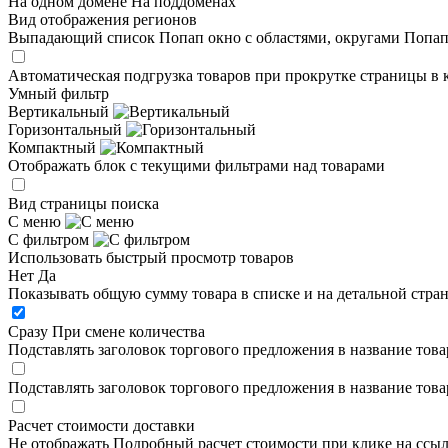
На одном домене
На поддоменах
Вид отображения регионов
Выпадающий список
Попап окно c областями, округами
Попап
Автоматическая подгрузка товаров при прокрутке страницы в 
Умный фильтр
Вертикальный
Горизонтальный
Компактный
Отображать блок с текущими фильтрами над товарами
Вид страницы поиска
С меню
С фильтром
Использовать быстрый просмотр товаров
Нет
Да
Показывать общую сумму товара в списке и на детальной стра
Сразу
При смене количества
Подставлять заголовок торгового предложения в название това
Подставлять заголовок торгового предложения в название това
Расчет стоимости доставки
Не отображать
Подробный расчет стоимости при клике на ссы