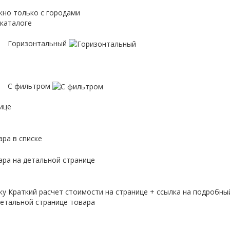
кно только с городами
 каталоге
Горизонтальный
С фильтром
ице
ра в списке
ара на детальной странице
ку
Краткий расчет стоимости на странице + ссылка на подробны
етальной странице товара