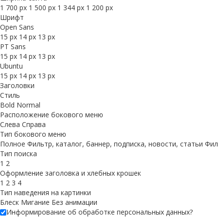
1 700 px
1 500 px
1 344 px
1 200 px
Шрифт
Open Sans
15 px
14 px
13 px
PT Sans
15 px
14 px
13 px
Ubuntu
15 px
14 px
13 px
Заголовки
Стиль
Bold
Normal
Расположение бокового меню
Слева
Справа
Тип бокового меню
Полное
Фильтр, каталог, баннер, подписка, новости, статьи
Фил
Тип поиска
1
2
Оформление заголовка и хлебных крошек
1
2
3
4
Тип наведения на картинки
Блеск
Мигание
Без анимации
Информирование об обработке персональных данных
?