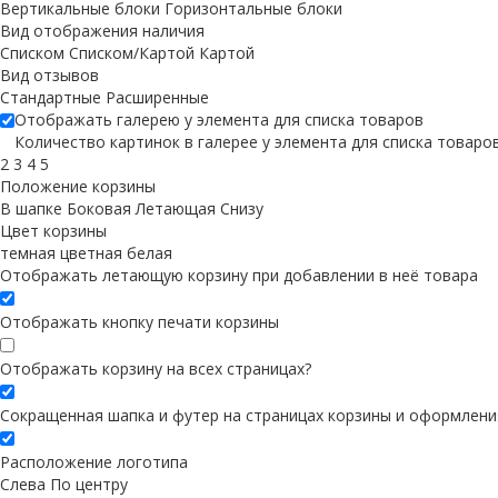
Вертикальные блоки
Горизонтальные блоки
Вид отображения наличия
Списком
Списком/Картой
Картой
Вид отзывов
Стандартные
Расширенные
Отображать галерею у элемента для списка товаров
Количество картинок в галерее у элемента для списка товаро
2
3
4
5
Положение корзины
В шапке
Боковая
Летающая
Снизу
Цвет корзины
темная
цветная
белая
Отображать летающую корзину при добавлении в неё товара
Отображать кнопку печати корзины
Отображать корзину на всех страницах
?
Сокращенная шапка и футер на страницах корзины и оформлени
Расположение логотипа
Cлева
По центру