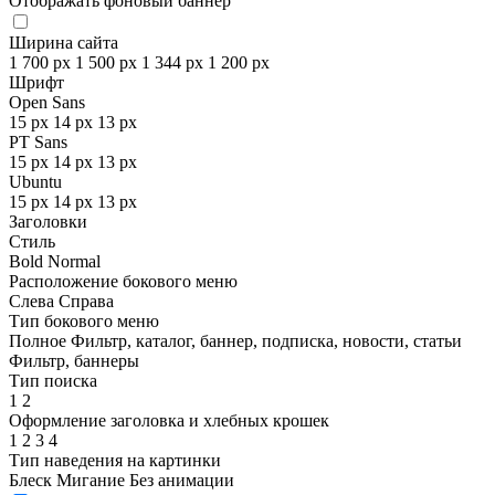
Отображать фоновый баннер
Ширина сайта
1 700 px
1 500 px
1 344 px
1 200 px
Шрифт
Open Sans
15 px
14 px
13 px
PT Sans
15 px
14 px
13 px
Ubuntu
15 px
14 px
13 px
Заголовки
Стиль
Bold
Normal
Расположение бокового меню
Слева
Справа
Тип бокового меню
Полное
Фильтр, каталог, баннер, подписка, новости, статьи
Фильтр, баннеры
Тип поиска
1
2
Оформление заголовка и хлебных крошек
1
2
3
4
Тип наведения на картинки
Блеск
Мигание
Без анимации