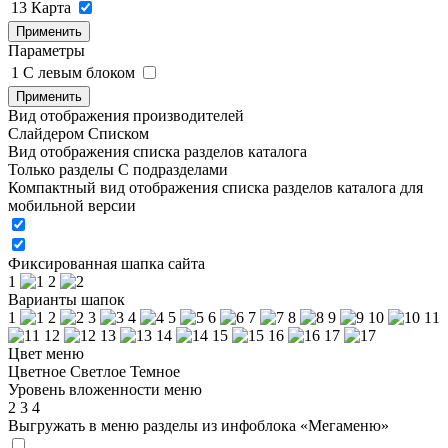
13
Карта
Применить
Параметры
1
C левым блоком
Применить
Вид отображения производителей
Слайдером
Списком
Вид отображения списка разделов каталога
Только разделы
С подразделами
Компактный вид отображения списка разделов каталога для
мобильной версии
Фиксированная шапка сайта
1
2
Варианты шапок
1
2
3
4
5
6
7
8
9
10
11
12
13
14
15
16
17
Цвет меню
Цветное
Светлое
Темное
Уровень вложенности меню
2
3
4
Выгружать в меню разделы из инфоблока «Мегаменю»