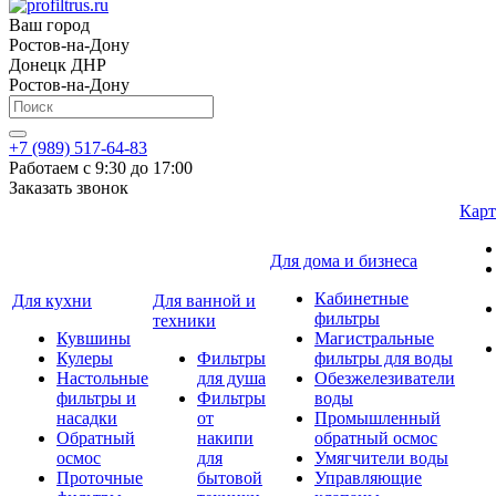
Ваш город
Ростов-на-Дону
Донецк ДНР
Ростов-на-Дону
+7 (989) 517-64-83
Работаем с 9:30 до 17:00
Заказать звонок
Карт
Для дома и бизнеса
Кабинетные
Для кухни
Для ванной и
фильтры
техники
Кувшины
Магистральные
Кулеры
Фильтры
фильтры для воды
Настольные
для душа
Обезжелезиватели
фильтры и
Фильтры
воды
насадки
от
Промышленный
Обратный
накипи
обратный осмос
осмос
для
Умягчители воды
Проточные
бытовой
Управляющие