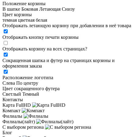
Положение корзины
В шапке
Боковая
Летающая
Снизу
Цвет корзины
темная
цветная
белая
Отображать летающую корзину при добавлении в неё товара
Отображать кнопку печати корзины
Отображать корзину на всех страницах
?
Сокращенная шапка и футер на страницах корзины и
оформления заказа
Расположение логотипа
Cлева
По центру
Цвет сокращенного футера
Светлый
Темный
Контакты
Карта FullHD
Компакт
Филиалы
Филиалы(лайт)
С выбором региона
Блог