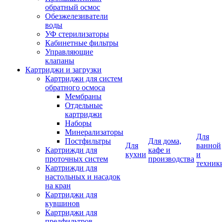
обратный осмос
Обезжелезиватели
воды
УФ стерилизаторы
Кабинетные фильтры
Управляющие
клапаны
Картриджи и загрузки
Картриджи для систем
обратного осмоса
Мембраны
Отдельные
картриджи
Наборы
Минерализаторы
Для
Постфильтры
Для дома,
Для
ванной
Картрижди для
кафе и
кухни
и
проточных систем
производства
техник
Картрижди для
настольных и насадок
на кран
Картриджи для
кувшинов
Картриджи для
предфильтров