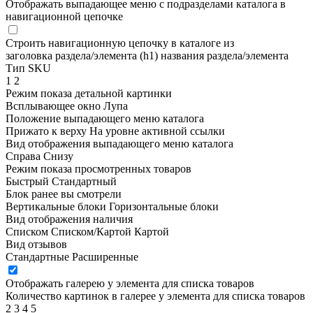
Отображать выпадающее меню с подразделами каталога в
навигационной цепочке
Строить навигационную цепочку в каталоге из
заголовка раздела/элемента (h1)
названия раздела/элемента
Тип SKU
1
2
Режим показа детальной картинки
Всплывающее окно
Лупа
Положение выпадающего меню каталога
Прижато к верху
На уровне активной ссылки
Вид отображения выпадающего меню каталога
Справа
Снизу
Режим показа просмотренных товаров
Быстрый
Стандартный
Блок ранее вы смотрели
Вертикальные блоки
Горизонтальные блоки
Вид отображения наличия
Списком
Списком/Картой
Картой
Вид отзывов
Стандартные
Расширенные
Отображать галерею у элемента для списка товаров
Количество картинок в галерее у элемента для списка товаров
2
3
4
5