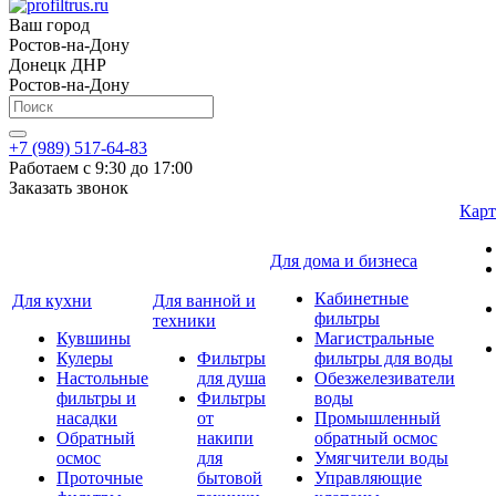
Ваш город
Ростов-на-Дону
Донецк ДНР
Ростов-на-Дону
+7 (989) 517-64-83
Работаем с 9:30 до 17:00
Заказать звонок
Карт
Для дома и бизнеса
Кабинетные
Для кухни
Для ванной и
фильтры
техники
Кувшины
Магистральные
Кулеры
Фильтры
фильтры для воды
Настольные
для душа
Обезжелезиватели
фильтры и
Фильтры
воды
насадки
от
Промышленный
Обратный
накипи
обратный осмос
осмос
для
Умягчители воды
Проточные
бытовой
Управляющие