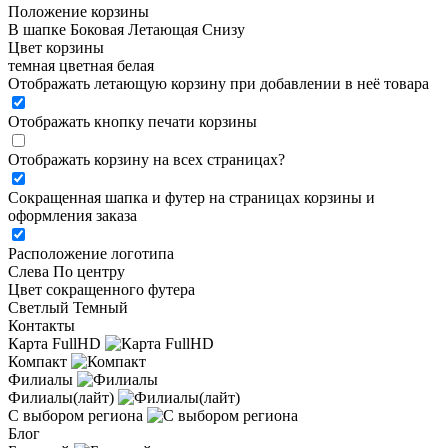
Положение корзины
В шапке
Боковая
Летающая
Снизу
Цвет корзины
темная
цветная
белая
Отображать летающую корзину при добавлении в неё товара
Отображать кнопку печати корзины
Отображать корзину на всех страницах
?
Сокращенная шапка и футер на страницах корзины и
оформления заказа
Расположение логотипа
Cлева
По центру
Цвет сокращенного футера
Светлый
Темный
Контакты
Карта FullHD
Компакт
Филиалы
Филиалы(лайт)
С выбором региона
Блог