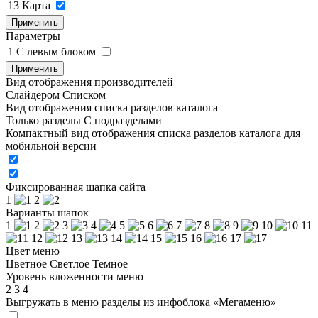
13
Карта
Применить
Параметры
1
C левым блоком
Применить
Вид отображения производителей
Слайдером
Списком
Вид отображения списка разделов каталога
Только разделы
С подразделами
Компактный вид отображения списка разделов каталога для
мобильной версии
Фиксированная шапка сайта
1
2
Варианты шапок
1
2
3
4
5
6
7
8
9
10
11
12
13
14
15
16
17
Цвет меню
Цветное
Светлое
Темное
Уровень вложенности меню
2
3
4
Выгружать в меню разделы из инфоблока «Мегаменю»