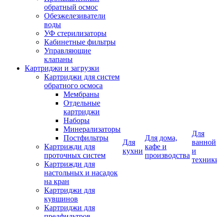
обратный осмос
Обезжелезиватели
воды
УФ стерилизаторы
Кабинетные фильтры
Управляющие
клапаны
Картриджи и загрузки
Картриджи для систем
обратного осмоса
Мембраны
Отдельные
картриджи
Наборы
Минерализаторы
Для
Постфильтры
Для дома,
Для
ванной
Картрижди для
кафе и
кухни
и
проточных систем
производства
техник
Картрижди для
настольных и насадок
на кран
Картриджи для
кувшинов
Картриджи для
предфильтров