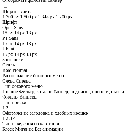
Отображать фоновый баннер
Ширина сайта
1 700 px
1 500 px
1 344 px
1 200 px
Шрифт
Open Sans
15 px
14 px
13 px
PT Sans
15 px
14 px
13 px
Ubuntu
15 px
14 px
13 px
Заголовки
Стиль
Bold
Normal
Расположение бокового меню
Слева
Справа
Тип бокового меню
Полное
Фильтр, каталог, баннер, подписка, новости, статьи
Фильтр, баннеры
Тип поиска
1
2
Оформление заголовка и хлебных крошек
1
2
3
4
Тип наведения на картинки
Блеск
Мигание
Без анимации