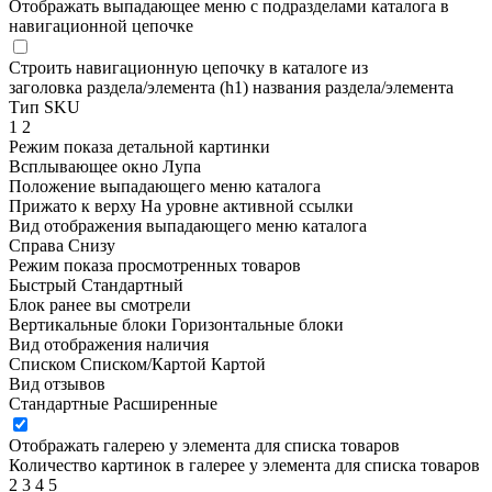
Отображать выпадающее меню с подразделами каталога в
навигационной цепочке
Строить навигационную цепочку в каталоге из
заголовка раздела/элемента (h1)
названия раздела/элемента
Тип SKU
1
2
Режим показа детальной картинки
Всплывающее окно
Лупа
Положение выпадающего меню каталога
Прижато к верху
На уровне активной ссылки
Вид отображения выпадающего меню каталога
Справа
Снизу
Режим показа просмотренных товаров
Быстрый
Стандартный
Блок ранее вы смотрели
Вертикальные блоки
Горизонтальные блоки
Вид отображения наличия
Списком
Списком/Картой
Картой
Вид отзывов
Стандартные
Расширенные
Отображать галерею у элемента для списка товаров
Количество картинок в галерее у элемента для списка товаров
2
3
4
5