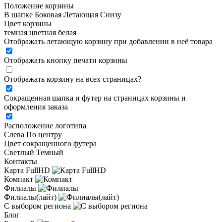
Положение корзины
В шапке
Боковая
Летающая
Снизу
Цвет корзины
темная
цветная
белая
Отображать летающую корзину при добавлении в неё товара
Отображать кнопку печати корзины
Отображать корзину на всех страницах
?
Сокращенная шапка и футер на страницах корзины и
оформления заказа
Расположение логотипа
Cлева
По центру
Цвет сокращенного футера
Светлый
Темный
Контакты
Карта FullHD
Компакт
Филиалы
Филиалы(лайт)
С выбором региона
Блог