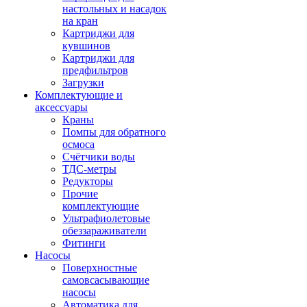
настольных и насадок
на кран
Картриджи для
кувшинов
Картриджи для
предфильтров
Загрузки
Комплектующие и
аксессуары
Краны
Помпы для обратного
осмоса
Счётчики воды
ТДС-метры
Редукторы
Прочие
комплектующие
Ультрафиолетовые
обеззараживатели
Фитинги
Насосы
Поверхностные
самовсасывающие
насосы
Автоматика для