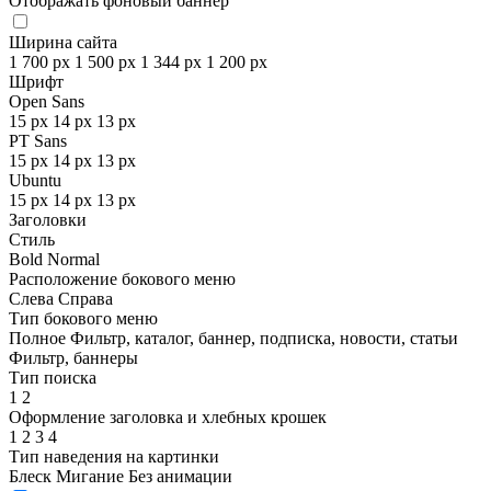
Отображать фоновый баннер
Ширина сайта
1 700 px
1 500 px
1 344 px
1 200 px
Шрифт
Open Sans
15 px
14 px
13 px
PT Sans
15 px
14 px
13 px
Ubuntu
15 px
14 px
13 px
Заголовки
Стиль
Bold
Normal
Расположение бокового меню
Слева
Справа
Тип бокового меню
Полное
Фильтр, каталог, баннер, подписка, новости, статьи
Фильтр, баннеры
Тип поиска
1
2
Оформление заголовка и хлебных крошек
1
2
3
4
Тип наведения на картинки
Блеск
Мигание
Без анимации