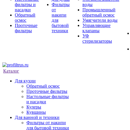
фильтры и
Фильтры
воды
насадки
от
Промышленный
Обратный
накипи
обратный осмос
осмос
для
Умягчители воды
Проточные
бытовой
Управляющие
фильтры
техники
клапаны
УФ
стерилизаторы
Каталог
Для кухни
Обратный осмос
Проточные фильтры
Настольные фильтры
и насадки
Кулеры
Кувшины
Для ванной и техники
Фильтры от накипи
для бытовой техники