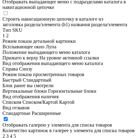
Отображать выпадающее меню с подразделами каталога в
навигационной цепочке
Строить навигационную цепочку в каталоге из
заголовка раздела/элемента (h1)
названия раздела/элемента
Тип SKU
1
2
Режим показа детальной картинки
Всплывающее окно
Лупа
Положение выпадающего меню каталога
Прижато к верху
На уровне активной ссылки
Вид отображения выпадающего меню каталога
Справа
Снизу
Режим показа просмотренных товаров
Быстрый
Стандартный
Блок ранее вы смотрели
Вертикальные блоки
Горизонтальные блоки
Вид отображения наличия
Списком
Списком/Картой
Картой
Вид отзывов
Стандартные
Расширенные
Отображать галерею у элемента для списка товаров
Количество картинок в галерее у элемента для списка товаров
2
3
4
5