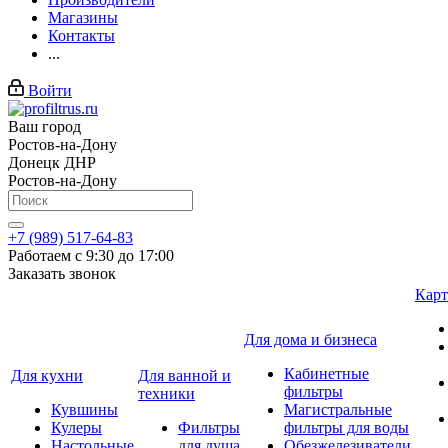
Магазины
Контакты
...
Войти
Ваш город
Ростов-на-Дону
Донецк ДНР
Ростов-на-Дону
+7 (989) 517-64-83
Работаем с 9:30 до 17:00
Заказать звонок
Карт
Для дома и бизнеса
Кабинетные
Для кухни
Для ванной и
фильтры
техники
Кувшины
Магистральные
Кулеры
Фильтры
фильтры для воды
Настольные
для душа
Обезжелезиватели