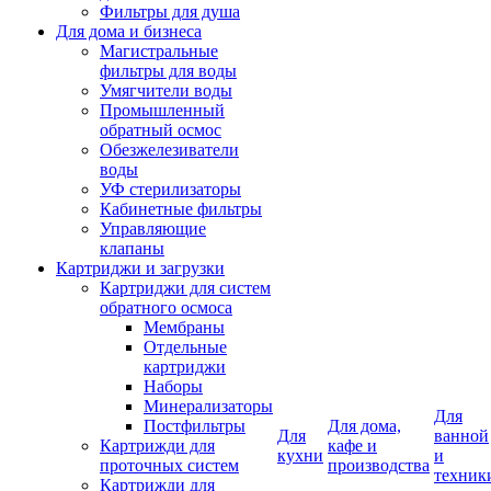
Фильтры для душа
Для дома и бизнеса
Магистральные
фильтры для воды
Умягчители воды
Промышленный
обратный осмос
Обезжелезиватели
воды
УФ стерилизаторы
Кабинетные фильтры
Управляющие
клапаны
Картриджи и загрузки
Картриджи для систем
обратного осмоса
Мембраны
Отдельные
картриджи
Наборы
Минерализаторы
Для
Постфильтры
Для дома,
Для
ванной
Картрижди для
кафе и
кухни
и
проточных систем
производства
техник
Картрижди для