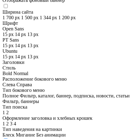
Отображать фоновый баннер
Ширина сайта
1 700 px
1 500 px
1 344 px
1 200 px
Шрифт
Open Sans
15 px
14 px
13 px
PT Sans
15 px
14 px
13 px
Ubuntu
15 px
14 px
13 px
Заголовки
Стиль
Bold
Normal
Расположение бокового меню
Слева
Справа
Тип бокового меню
Полное
Фильтр, каталог, баннер, подписка, новости, статьи
Фильтр, баннеры
Тип поиска
1
2
Оформление заголовка и хлебных крошек
1
2
3
4
Тип наведения на картинки
Блеск
Мигание
Без анимации