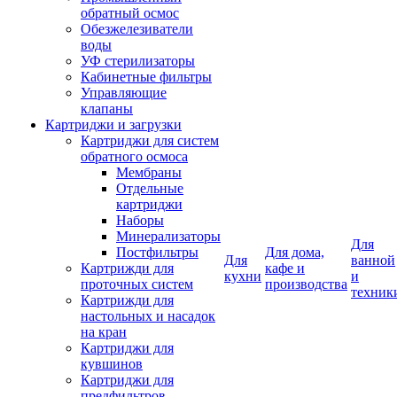
обратный осмос
Обезжелезиватели
воды
УФ стерилизаторы
Кабинетные фильтры
Управляющие
клапаны
Картриджи и загрузки
Картриджи для систем
обратного осмоса
Мембраны
Отдельные
картриджи
Наборы
Минерализаторы
Для
Постфильтры
Для дома,
Для
ванной
Картрижди для
кафе и
кухни
и
проточных систем
производства
техник
Картрижди для
настольных и насадок
на кран
Картриджи для
кувшинов
Картриджи для
предфильтров