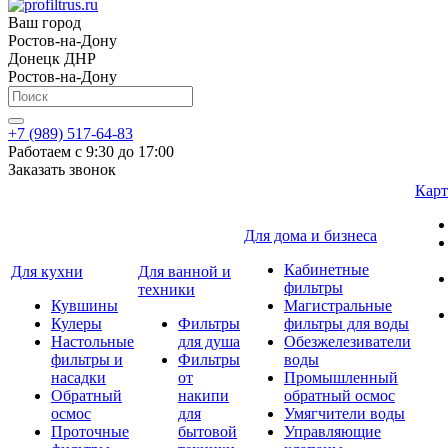
Ваш город
Ростов-на-Дону
Донецк ДНР
Ростов-на-Дону
+7 (989) 517-64-83
Работаем с 9:30 до 17:00
Заказать звонок
Карт
Для дома и бизнеса
Кабинетные
Для кухни
Для ванной и
фильтры
техники
Кувшины
Магистральные
Кулеры
Фильтры
фильтры для воды
Настольные
для душа
Обезжелезиватели
фильтры и
Фильтры
воды
насадки
от
Промышленный
Обратный
накипи
обратный осмос
осмос
для
Умягчители воды
Проточные
бытовой
Управляющие