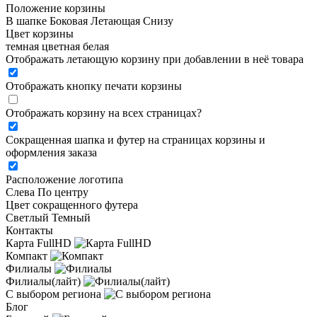
Положение корзины
В шапке
Боковая
Летающая
Снизу
Цвет корзины
темная
цветная
белая
Отображать летающую корзину при добавлении в неё товара
Отображать кнопку печати корзины
Отображать корзину на всех страницах
?
Сокращенная шапка и футер на страницах корзины и
оформления заказа
Расположение логотипа
Cлева
По центру
Цвет сокращенного футера
Светлый
Темный
Контакты
Карта FullHD
Компакт
Филиалы
Филиалы(лайт)
С выбором региона
Блог