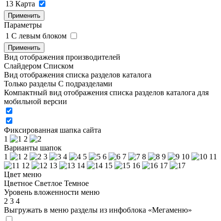
13
Карта
Применить
Параметры
1
C левым блоком
Применить
Вид отображения производителей
Слайдером
Списком
Вид отображения списка разделов каталога
Только разделы
С подразделами
Компактный вид отображения списка разделов каталога для
мобильной версии
Фиксированная шапка сайта
1
2
Варианты шапок
1
2
3
4
5
6
7
8
9
10
11
12
13
14
15
16
17
Цвет меню
Цветное
Светлое
Темное
Уровень вложенности меню
2
3
4
Выгружать в меню разделы из инфоблока «Мегаменю»