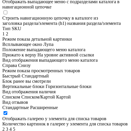
Отображать выпадающее меню с подразделами каталога в
навигационной цепочке
Строить навигационную цепочку в каталоге из
заголовка раздела/элемента (h1)
названия раздела/элемента
Тип SKU
1
2
Режим показа детальной картинки
Всплывающее окно
Лупа
Положение выпадающего меню каталога
Прижато к верху
На уровне активной ссылки
Вид отображения выпадающего меню каталога
Справа
Снизу
Режим показа просмотренных товаров
Быстрый
Стандартный
Блок ранее вы смотрели
Вертикальные блоки
Горизонтальные блоки
Вид отображения наличия
Списком
Списком/Картой
Картой
Вид отзывов
Стандартные
Расширенные
Отображать галерею у элемента для списка товаров
Количество картинок в галерее у элемента для списка товаров
2
3
4
5