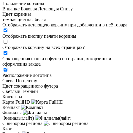
Положение корзины
В шапке
Боковая
Летающая
Снизу
Цвет корзины
темная
цветная
белая
Отображать летающую корзину при добавлении в неё товара
Отображать кнопку печати корзины
Отображать корзину на всех страницах
?
Сокращенная шапка и футер на страницах корзины и
оформления заказа
Расположение логотипа
Cлева
По центру
Цвет сокращенного футера
Светлый
Темный
Контакты
Карта FullHD
Компакт
Филиалы
Филиалы(лайт)
С выбором региона
Блог