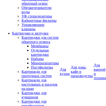
обратный осмос
Обезжелезиватели
воды
УФ стерилизаторы
Кабинетные фильтры
Управляющие
клапаны
Картриджи и загрузки
Картриджи для систем
обратного осмоса
Мембраны
Отдельные
картриджи
Наборы
Минерализаторы
Для
Постфильтры
Для дома,
Для
ванной
Картрижди для
кафе и
кухни
и
проточных систем
производства
техник
Картрижди для
настольных и насадок
на кран
Картриджи для
кувшинов
Картриджи для
предфильтров