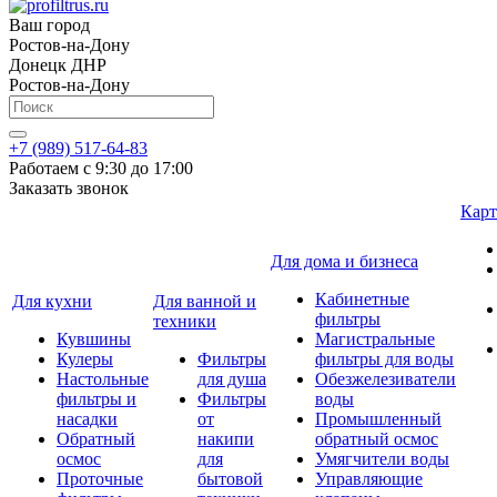
Ваш город
Ростов-на-Дону
Донецк ДНР
Ростов-на-Дону
+7 (989) 517-64-83
Работаем с 9:30 до 17:00
Заказать звонок
Карт
Для дома и бизнеса
Кабинетные
Для кухни
Для ванной и
фильтры
техники
Кувшины
Магистральные
Кулеры
Фильтры
фильтры для воды
Настольные
для душа
Обезжелезиватели
фильтры и
Фильтры
воды
насадки
от
Промышленный
Обратный
накипи
обратный осмос
осмос
для
Умягчители воды
Проточные
бытовой
Управляющие