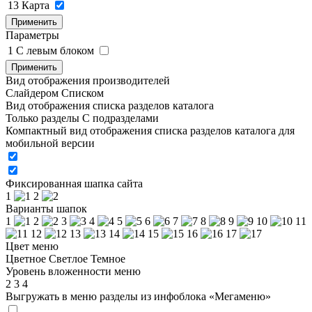
13
Карта
Применить
Параметры
1
C левым блоком
Применить
Вид отображения производителей
Слайдером
Списком
Вид отображения списка разделов каталога
Только разделы
С подразделами
Компактный вид отображения списка разделов каталога для
мобильной версии
Фиксированная шапка сайта
1
2
Варианты шапок
1
2
3
4
5
6
7
8
9
10
11
12
13
14
15
16
17
Цвет меню
Цветное
Светлое
Темное
Уровень вложенности меню
2
3
4
Выгружать в меню разделы из инфоблока «Мегаменю»