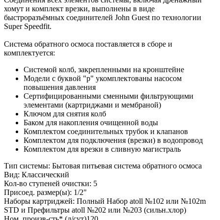
хомут и комплект врезки, выполнены в виде
быстроразъёмных соединителей John Guest по технологии
Super Speedfit.
Система обратного осмоса поставляется в сборе и
комплектуется:
Системой колб, закрепленными на кронштейне
Модели с буквой "p" укомплектованы насосом
повышения давления
Сертифицированными сменными фильтрующими
элементами (картриджами и мембраной)
Ключом для снятия колб
Баком для накопления очищенной воды
Комплектом соединительных трубок и клапанов
Комплектом для подключения (врезки) в водопровод
Комплектом для врезки в сливную магистраль
Тип системы: Бытовая питьевая система обратного осмоса
Вид: Классический
Кол-во ступеней очистки: 5
Присоед. размер(ы): 1/2"
Наборы картриджей: Полный Набор atoll №102 или №102m
STD и Префильтры atoll №202 или №203 (сильн.хлор)
Ном. произв-сть* (л/сут)120