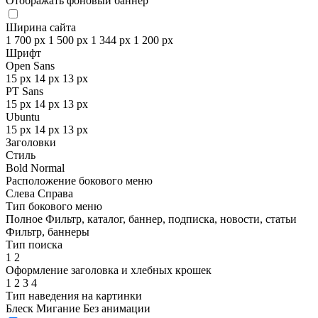
Отображать фоновый баннер
Ширина сайта
1 700 px
1 500 px
1 344 px
1 200 px
Шрифт
Open Sans
15 px
14 px
13 px
PT Sans
15 px
14 px
13 px
Ubuntu
15 px
14 px
13 px
Заголовки
Стиль
Bold
Normal
Расположение бокового меню
Слева
Справа
Тип бокового меню
Полное
Фильтр, каталог, баннер, подписка, новости, статьи
Фильтр, баннеры
Тип поиска
1
2
Оформление заголовка и хлебных крошек
1
2
3
4
Тип наведения на картинки
Блеск
Мигание
Без анимации