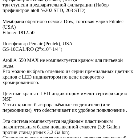
три ступени предварительной фильтрации (Набор
префильтров atoll №202 STD, 203 STD)
Мембрана обратного осмоса Dow, торговая марка Filmtec
(USA)
Filmtec 1812-50
Постфильтр Pentair (Pentek), USA
GS-10CAL/RO (2"x10"-1/4")
Atoll A-550 MAX не комплектуется краном для питьевой
воды.
Его можно выбрать отдельно из серии премиальных цветных
кранов с LED индикатором по цене недорогого
хромированного.
Цветные краны с LED индикатором имеют сертификацию
NSF.
У этих кранов быстроразъёмные соединители (или
переходники), что обеспечивает их удобное подключение .
Эта система комплектуется надёжным пластиковым
накопительным баком повышенной емкости (3,6 Gallon
против стандартных 3,2 Gallon).
Соединения всех элементов системы, включая дренажный