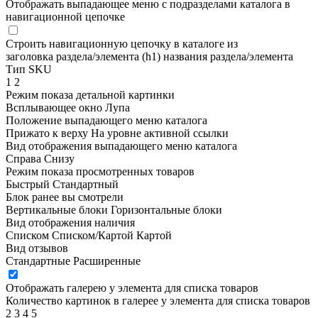
Отображать выпадающее меню с подразделами каталога в
навигационной цепочке
Строить навигационную цепочку в каталоге из
заголовка раздела/элемента (h1)
названия раздела/элемента
Тип SKU
1
2
Режим показа детальной картинки
Всплывающее окно
Лупа
Положение выпадающего меню каталога
Прижато к верху
На уровне активной ссылки
Вид отображения выпадающего меню каталога
Справа
Снизу
Режим показа просмотренных товаров
Быстрый
Стандартный
Блок ранее вы смотрели
Вертикальные блоки
Горизонтальные блоки
Вид отображения наличия
Списком
Списком/Картой
Картой
Вид отзывов
Стандартные
Расширенные
Отображать галерею у элемента для списка товаров
Количество картинок в галерее у элемента для списка товаров
2
3
4
5