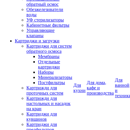
обратный осмос
Обезжелезиватели
воды
УФ стерилизаторы
Кабинетные фильтры
Управляющие
клапаны
Картриджи и загрузки
Картриджи для систем
обратного осмоса
Мембраны
Отдельные
картриджи
Наборы
Минерализаторы
Для
Постфильтры
Для дома,
Для
ванной
Картрижди для
кафе и
кухни
и
проточных систем
производства
техник
Картрижди для
настольных и насадок
на кран
Картриджи для
кувшинов
Картриджи для
предфильтров