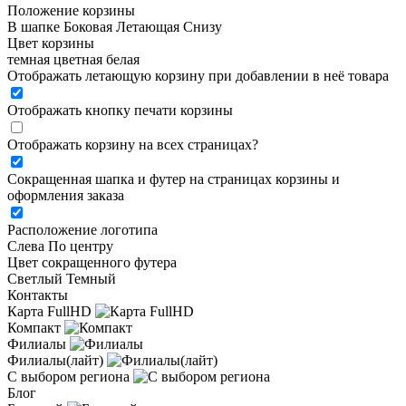
Положение корзины
В шапке
Боковая
Летающая
Снизу
Цвет корзины
темная
цветная
белая
Отображать летающую корзину при добавлении в неё товара
Отображать кнопку печати корзины
Отображать корзину на всех страницах
?
Сокращенная шапка и футер на страницах корзины и
оформления заказа
Расположение логотипа
Cлева
По центру
Цвет сокращенного футера
Светлый
Темный
Контакты
Карта FullHD
Компакт
Филиалы
Филиалы(лайт)
С выбором региона
Блог