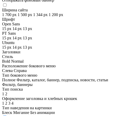
Отображать фоновый баннер
Ширина сайта
1 700 px
1 500 px
1 344 px
1 200 px
Шрифт
Open Sans
15 px
14 px
13 px
PT Sans
15 px
14 px
13 px
Ubuntu
15 px
14 px
13 px
Заголовки
Стиль
Bold
Normal
Расположение бокового меню
Слева
Справа
Тип бокового меню
Полное
Фильтр, каталог, баннер, подписка, новости, статьи
Фильтр, баннеры
Тип поиска
1
2
Оформление заголовка и хлебных крошек
1
2
3
4
Тип наведения на картинки
Блеск
Мигание
Без анимации