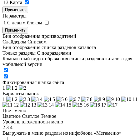
13
Карта
Применить
Параметры
1
C левым блоком
Применить
Вид отображения производителей
Слайдером
Списком
Вид отображения списка разделов каталога
Только разделы
С подразделами
Компактный вид отображения списка разделов каталога для
мобильной версии
Фиксированная шапка сайта
1
2
Варианты шапок
1
2
3
4
5
6
7
8
9
10
11
12
13
14
15
16
17
Цвет меню
Цветное
Светлое
Темное
Уровень вложенности меню
2
3
4
Выгружать в меню разделы из инфоблока «Мегаменю»