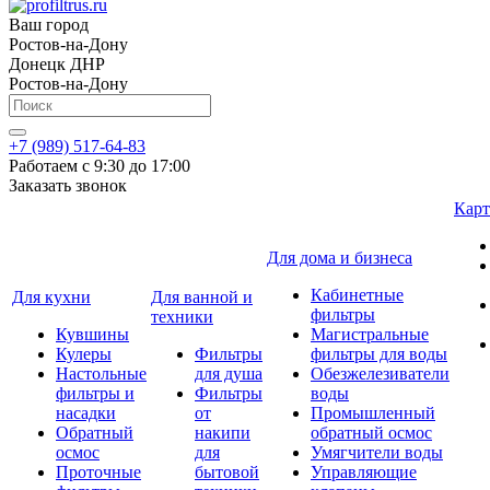
Ваш город
Ростов-на-Дону
Донецк ДНР
Ростов-на-Дону
+7 (989) 517-64-83
Работаем с 9:30 до 17:00
Заказать звонок
Карт
Для дома и бизнеса
Кабинетные
Для кухни
Для ванной и
фильтры
техники
Кувшины
Магистральные
Кулеры
Фильтры
фильтры для воды
Настольные
для душа
Обезжелезиватели
фильтры и
Фильтры
воды
насадки
от
Промышленный
Обратный
накипи
обратный осмос
осмос
для
Умягчители воды
Проточные
бытовой
Управляющие