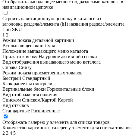
Отображать выпадающее меню с подразделами каталога в
навигационной цепочке
Строить навигационную цепочку в каталоге из
заголовка раздела/элемента (h1)
названия раздела/элемента
Тип SKU
1
2
Режим показа детальной картинки
Всплывающее окно
Лупа
Положение выпадающего меню каталога
Прижато к верху
На уровне активной ссылки
Вид отображения выпадающего меню каталога
Справа
Снизу
Режим показа просмотренных товаров
Быстрый
Стандартный
Блок ранее вы смотрели
Вертикальные блоки
Горизонтальные блоки
Вид отображения наличия
Списком
Списком/Картой
Картой
Вид отзывов
Стандартные
Расширенные
Отображать галерею у элемента для списка товаров
Количество картинок в галерее у элемента для списка товаров
2
3
4
5