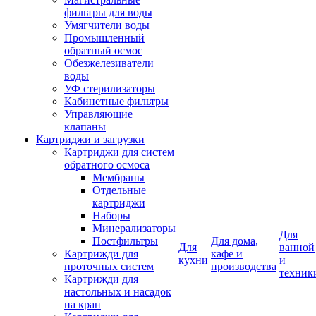
фильтры для воды
Умягчители воды
Промышленный
обратный осмос
Обезжелезиватели
воды
УФ стерилизаторы
Кабинетные фильтры
Управляющие
клапаны
Картриджи и загрузки
Картриджи для систем
обратного осмоса
Мембраны
Отдельные
картриджи
Наборы
Минерализаторы
Для
Постфильтры
Для дома,
Для
ванной
Картрижди для
кафе и
кухни
и
проточных систем
производства
техник
Картрижди для
настольных и насадок
на кран