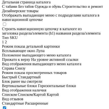
Детальная страница каталога
С табами
Без табов
Одежда и обувь
Строительство и ремонт
Дизайнерские товары
Отображать выпадающее меню с подразделами каталога в
навигационной цепочке
Строить навигационную цепочку в каталоге из
заголовка раздела/элемента (h1)
названия раздела/элемента
Тип SKU
1
2
Режим показа детальной картинки
Всплывающее окно
Лупа
Положение выпадающего меню каталога
Прижато к верху
На уровне активной ссылки
Вид отображения выпадающего меню каталога
Справа
Снизу
Режим показа просмотренных товаров
Быстрый
Стандартный
Блок ранее вы смотрели
Вертикальные блоки
Горизонтальные блоки
Вид отображения наличия
Списком
Списком/Картой
Картой
Вид отзывов
Стандартные
Расширенные