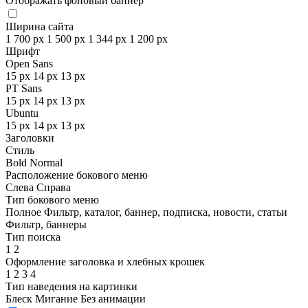
Отображать фоновый баннер
Ширина сайта
1 700 px
1 500 px
1 344 px
1 200 px
Шрифт
Open Sans
15 px
14 px
13 px
PT Sans
15 px
14 px
13 px
Ubuntu
15 px
14 px
13 px
Заголовки
Стиль
Bold
Normal
Расположение бокового меню
Слева
Справа
Тип бокового меню
Полное
Фильтр, каталог, баннер, подписка, новости, статьи
Фильтр, баннеры
Тип поиска
1
2
Оформление заголовка и хлебных крошек
1
2
3
4
Тип наведения на картинки
Блеск
Мигание
Без анимации