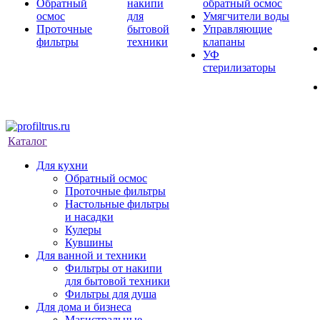
Обратный
накипи
обратный осмос
осмос
для
Умягчители воды
Проточные
бытовой
Управляющие
фильтры
техники
клапаны
УФ
стерилизаторы
Каталог
Для кухни
Обратный осмос
Проточные фильтры
Настольные фильтры
и насадки
Кулеры
Кувшины
Для ванной и техники
Фильтры от накипи
для бытовой техники
Фильтры для душа
Для дома и бизнеса
Магистральные