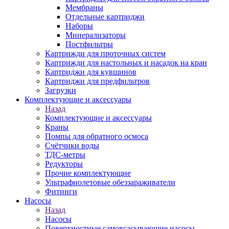
Мембраны
Отдельные картриджи
Наборы
Минерализаторы
Постфильтры
Картрижди для проточных систем
Картрижди для настольных и насадок на кран
Картриджи для кувшинов
Картриджи для предфильтров
Загрузки
Комплектующие и аксессуары
Назад
Комплектующие и аксессуары
Краны
Помпы для обратного осмоса
Счётчики воды
ТДС-метры
Редукторы
Прочие комплектующие
Ультрафиолетовые обеззараживатели
Фитинги
Насосы
Назад
Насосы
Поверхностные самовсасывающие насосы