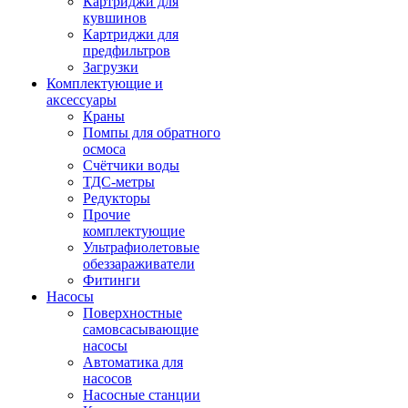
Картриджи для
кувшинов
Картриджи для
предфильтров
Загрузки
Комплектующие и
аксессуары
Краны
Помпы для обратного
осмоса
Счётчики воды
ТДС-метры
Редукторы
Прочие
комплектующие
Ультрафиолетовые
обеззараживатели
Фитинги
Насосы
Поверхностные
самовсасывающие
насосы
Автоматика для
насосов
Насосные станции