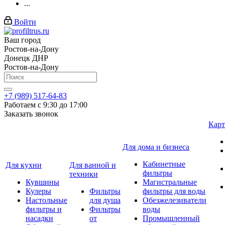
...
Войти
Ваш город
Ростов-на-Дону
Донецк ДНР
Ростов-на-Дону
+7 (989) 517-64-83
Работаем с 9:30 до 17:00
Заказать звонок
Карт
Для дома и бизнеса
Кабинетные
Для кухни
Для ванной и
фильтры
техники
Кувшины
Магистральные
Кулеры
Фильтры
фильтры для воды
Настольные
для душа
Обезжелезиватели
фильтры и
Фильтры
воды
насадки
от
Промышленный