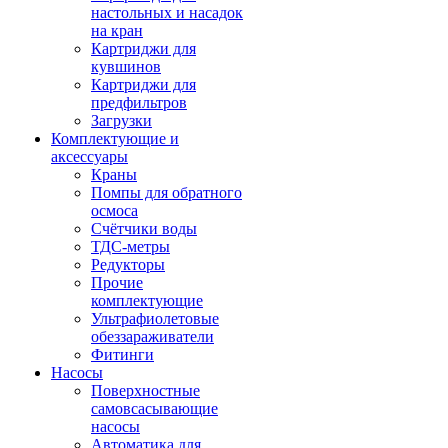
настольных и насадок
на кран
Картриджи для
кувшинов
Картриджи для
предфильтров
Загрузки
Комплектующие и
аксессуары
Краны
Помпы для обратного
осмоса
Счётчики воды
ТДС-метры
Редукторы
Прочие
комплектующие
Ультрафиолетовые
обеззараживатели
Фитинги
Насосы
Поверхностные
самовсасывающие
насосы
Автоматика для