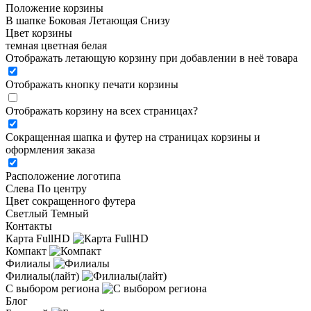
Положение корзины
В шапке
Боковая
Летающая
Снизу
Цвет корзины
темная
цветная
белая
Отображать летающую корзину при добавлении в неё товара
Отображать кнопку печати корзины
Отображать корзину на всех страницах
?
Сокращенная шапка и футер на страницах корзины и
оформления заказа
Расположение логотипа
Cлева
По центру
Цвет сокращенного футера
Светлый
Темный
Контакты
Карта FullHD
Компакт
Филиалы
Филиалы(лайт)
С выбором региона
Блог