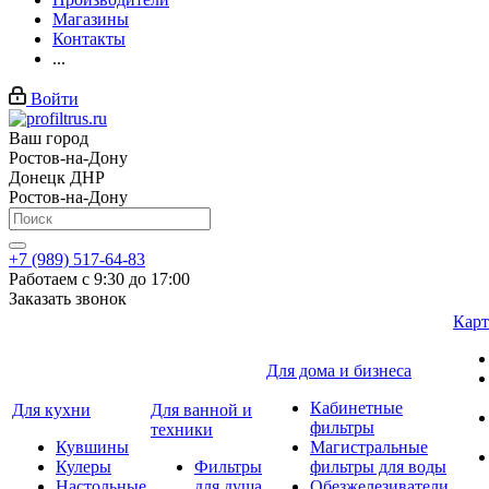
Магазины
Контакты
...
Войти
Ваш город
Ростов-на-Дону
Донецк ДНР
Ростов-на-Дону
+7 (989) 517-64-83
Работаем с 9:30 до 17:00
Заказать звонок
Карт
Для дома и бизнеса
Кабинетные
Для кухни
Для ванной и
фильтры
техники
Кувшины
Магистральные
Кулеры
Фильтры
фильтры для воды
Настольные
для душа
Обезжелезиватели