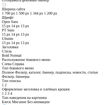
Отображать фоновый баннер
Ширина сайта
1 700 px
1 500 px
1 344 px
1 200 px
Шрифт
Open Sans
15 px
14 px
13 px
PT Sans
15 px
14 px
13 px
Ubuntu
15 px
14 px
13 px
Заголовки
Стиль
Bold
Normal
Расположение бокового меню
Слева
Справа
Тип бокового меню
Полное
Фильтр, каталог, баннер, подписка, новости, статьи
Фильтр, баннеры
Тип поиска
1
2
Оформление заголовка и хлебных крошек
1
2
3
4
Тип наведения на картинки
Блеск
Мигание
Без анимации