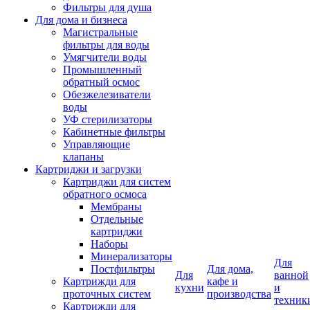
Фильтры для душа
Для дома и бизнеса
Магистральные
фильтры для воды
Умягчители воды
Промышленный
обратный осмос
Обезжелезиватели
воды
УФ стерилизаторы
Кабинетные фильтры
Управляющие
клапаны
Картриджи и загрузки
Картриджи для систем
обратного осмоса
Мембраны
Отдельные
картриджи
Наборы
Минерализаторы
Для
Постфильтры
Для дома,
Для
ванной
Картрижди для
кафе и
кухни
и
проточных систем
производства
техник
Картрижди для