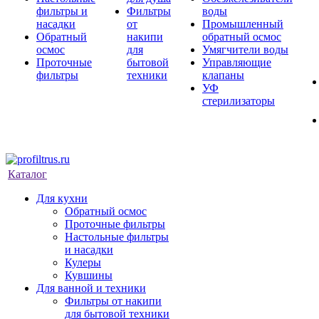
фильтры и
Фильтры
воды
насадки
от
Промышленный
Обратный
накипи
обратный осмос
осмос
для
Умягчители воды
Проточные
бытовой
Управляющие
фильтры
техники
клапаны
УФ
стерилизаторы
Каталог
Для кухни
Обратный осмос
Проточные фильтры
Настольные фильтры
и насадки
Кулеры
Кувшины
Для ванной и техники
Фильтры от накипи
для бытовой техники