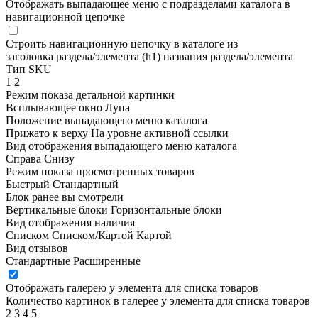
Отображать выпадающее меню с подразделами каталога в
навигационной цепочке
Строить навигационную цепочку в каталоге из
заголовка раздела/элемента (h1)
названия раздела/элемента
Тип SKU
1
2
Режим показа детальной картинки
Всплывающее окно
Лупа
Положение выпадающего меню каталога
Прижато к верху
На уровне активной ссылки
Вид отображения выпадающего меню каталога
Справа
Снизу
Режим показа просмотренных товаров
Быстрый
Стандартный
Блок ранее вы смотрели
Вертикальные блоки
Горизонтальные блоки
Вид отображения наличия
Списком
Списком/Картой
Картой
Вид отзывов
Стандартные
Расширенные
Отображать галерею у элемента для списка товаров
Количество картинок в галерее у элемента для списка товаров
2
3
4
5