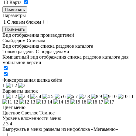
13
Карта
Применить
Параметры
1
C левым блоком
Применить
Вид отображения производителей
Слайдером
Списком
Вид отображения списка разделов каталога
Только разделы
С подразделами
Компактный вид отображения списка разделов каталога для
мобильной версии
Фиксированная шапка сайта
1
2
Варианты шапок
1
2
3
4
5
6
7
8
9
10
11
12
13
14
15
16
17
Цвет меню
Цветное
Светлое
Темное
Уровень вложенности меню
2
3
4
Выгружать в меню разделы из инфоблока «Мегаменю»