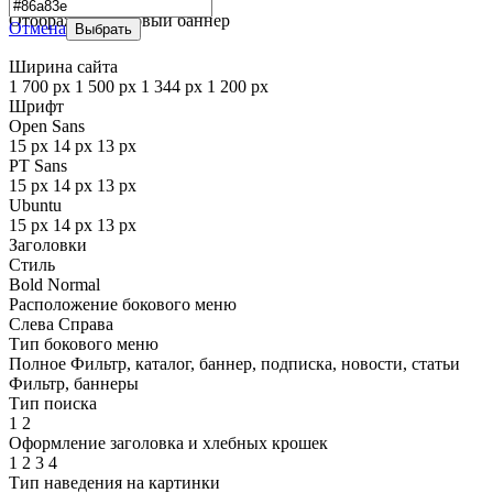
▼
Отображать фоновый баннер
Отмена
Выбрать
Ширина сайта
1 700 px
1 500 px
1 344 px
1 200 px
Шрифт
Open Sans
15 px
14 px
13 px
PT Sans
15 px
14 px
13 px
Ubuntu
15 px
14 px
13 px
Заголовки
Стиль
Bold
Normal
Расположение бокового меню
Слева
Справа
Тип бокового меню
Полное
Фильтр, каталог, баннер, подписка, новости, статьи
Фильтр, баннеры
Тип поиска
1
2
Оформление заголовка и хлебных крошек
1
2
3
4
Тип наведения на картинки