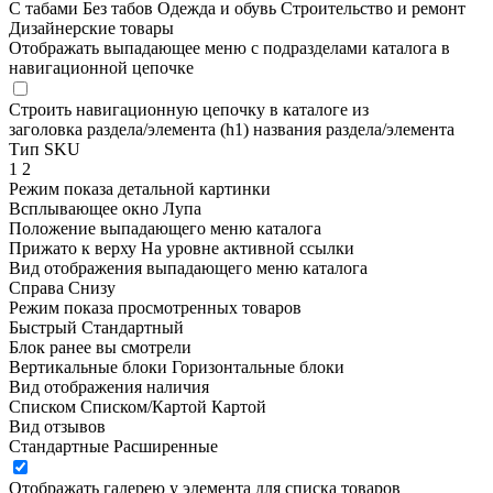
С табами
Без табов
Одежда и обувь
Строительство и ремонт
Дизайнерские товары
Отображать выпадающее меню с подразделами каталога в
навигационной цепочке
Строить навигационную цепочку в каталоге из
заголовка раздела/элемента (h1)
названия раздела/элемента
Тип SKU
1
2
Режим показа детальной картинки
Всплывающее окно
Лупа
Положение выпадающего меню каталога
Прижато к верху
На уровне активной ссылки
Вид отображения выпадающего меню каталога
Справа
Снизу
Режим показа просмотренных товаров
Быстрый
Стандартный
Блок ранее вы смотрели
Вертикальные блоки
Горизонтальные блоки
Вид отображения наличия
Списком
Списком/Картой
Картой
Вид отзывов
Стандартные
Расширенные
Отображать галерею у элемента для списка товаров