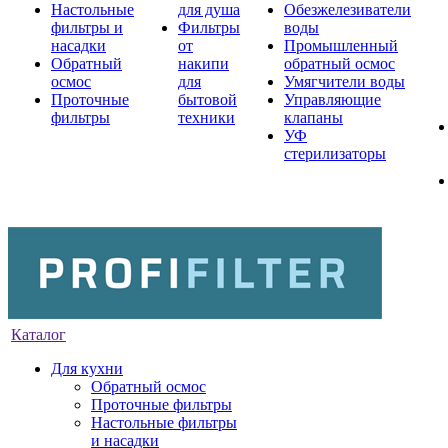
Настольные
для душа
Обезжелезиватели
фильтры и
Фильтры
воды
насадки
от
Промышленный
Обратный
накипи
обратный осмос
осмос
для
Умягчители воды
Проточные
бытовой
Управляющие
фильтры
техники
клапаны
УФ
стерилизаторы
Каталог
Для кухни
Обратный осмос
Проточные фильтры
Настольные фильтры
и насадки