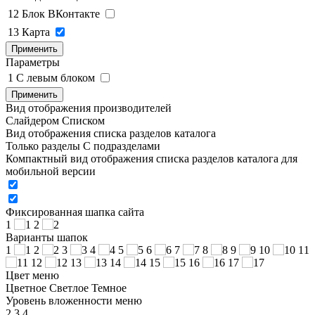
12
Блок ВКонтакте
13
Карта
Применить
Параметры
1
C левым блоком
Применить
Вид отображения производителей
Слайдером
Списком
Вид отображения списка разделов каталога
Только разделы
С подразделами
Компактный вид отображения списка разделов каталога для
мобильной версии
Фиксированная шапка сайта
1
2
Варианты шапок
1
2
3
4
5
6
7
8
9
10
11
12
13
14
15
16
17
Цвет меню
Цветное
Светлое
Темное
Уровень вложенности меню
2
3
4