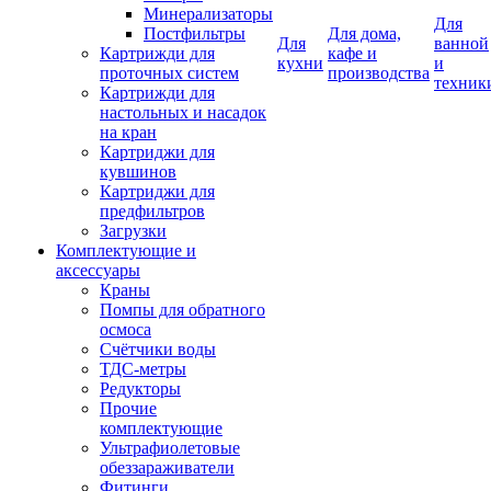
Минерализаторы
Для
Постфильтры
Для дома,
Для
ванной
Картрижди для
кафе и
кухни
и
проточных систем
производства
техник
Картрижди для
настольных и насадок
на кран
Картриджи для
кувшинов
Картриджи для
предфильтров
Загрузки
Комплектующие и
аксессуары
Краны
Помпы для обратного
осмоса
Счётчики воды
ТДС-метры
Редукторы
Прочие
комплектующие
Ультрафиолетовые
обеззараживатели
Фитинги