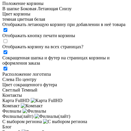
Положение корзины
В шапке
Боковая
Летающая
Снизу
Цвет корзины
темная
цветная
белая
Отображать летающую корзину при добавлении в неё товара
Отображать кнопку печати корзины
Отображать корзину на всех страницах
?
Сокращенная шапка и футер на страницах корзины и
оформления заказа
Расположение логотипа
Cлева
По центру
Цвет сокращенного футера
Светлый
Темный
Контакты
Карта FullHD
Компакт
Филиалы
Филиалы(лайт)
С выбором региона
Блог