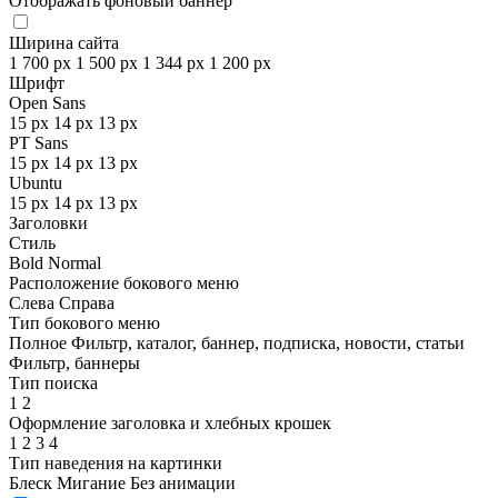
Отображать фоновый баннер
Ширина сайта
1 700 px
1 500 px
1 344 px
1 200 px
Шрифт
Open Sans
15 px
14 px
13 px
PT Sans
15 px
14 px
13 px
Ubuntu
15 px
14 px
13 px
Заголовки
Стиль
Bold
Normal
Расположение бокового меню
Слева
Справа
Тип бокового меню
Полное
Фильтр, каталог, баннер, подписка, новости, статьи
Фильтр, баннеры
Тип поиска
1
2
Оформление заголовка и хлебных крошек
1
2
3
4
Тип наведения на картинки
Блеск
Мигание
Без анимации