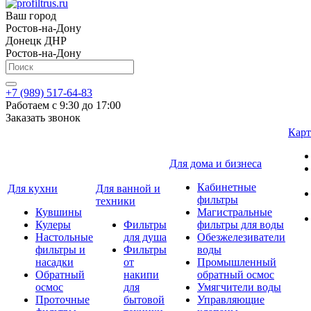
Ваш город
Ростов-на-Дону
Донецк ДНР
Ростов-на-Дону
+7 (989) 517-64-83
Работаем с 9:30 до 17:00
Заказать звонок
Карт
Для дома и бизнеса
Кабинетные
Для кухни
Для ванной и
фильтры
техники
Кувшины
Магистральные
Кулеры
Фильтры
фильтры для воды
Настольные
для душа
Обезжелезиватели
фильтры и
Фильтры
воды
насадки
от
Промышленный
Обратный
накипи
обратный осмос
осмос
для
Умягчители воды
Проточные
бытовой
Управляющие