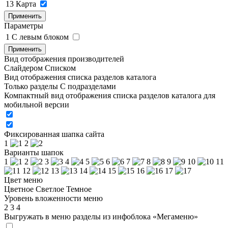
13
Карта
Применить
Параметры
1
C левым блоком
Применить
Вид отображения производителей
Слайдером
Списком
Вид отображения списка разделов каталога
Только разделы
С подразделами
Компактный вид отображения списка разделов каталога для
мобильной версии
Фиксированная шапка сайта
1
2
Варианты шапок
1
2
3
4
5
6
7
8
9
10
11
12
13
14
15
16
17
Цвет меню
Цветное
Светлое
Темное
Уровень вложенности меню
2
3
4
Выгружать в меню разделы из инфоблока «Мегаменю»