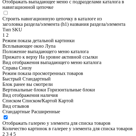
Отображать выпадающее меню с подразделами каталога в
навигационной цепочке
Строить навигационную цепочку в каталоге из
заголовка раздела/элемента (h1)
названия раздела/элемента
Тип SKU
1
2
Режим показа детальной картинки
Всплывающее окно
Лупа
Положение выпадающего меню каталога
Прижато к верху
На уровне активной ссылки
Вид отображения выпадающего меню каталога
Справа
Снизу
Режим показа просмотренных товаров
Быстрый
Стандартный
Блок ранее вы смотрели
Вертикальные блоки
Горизонтальные блоки
Вид отображения наличия
Списком
Списком/Картой
Картой
Вид отзывов
Стандартные
Расширенные
Отображать галерею у элемента для списка товаров
Количество картинок в галерее у элемента для списка товаров
2
3
4
5