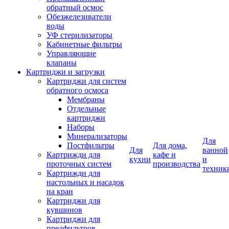
обратный осмос
Обезжелезиватели
воды
УФ стерилизаторы
Кабинетные фильтры
Управляющие
клапаны
Картриджи и загрузки
Картриджи для систем
обратного осмоса
Мембраны
Отдельные
картриджи
Наборы
Минерализаторы
Для
Постфильтры
Для дома,
Для
ванной
Картрижди для
кафе и
кухни
и
проточных систем
производства
техник
Картрижди для
настольных и насадок
на кран
Картриджи для
кувшинов
Картриджи для
предфильтров