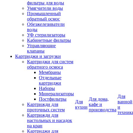
фильтры для воды
Умягчители воды
Промышленный
обратный осмос
Обезжелезиватели
воды
УФ стерилизаторы
Кабинетные фильтры
Управляющие
клапаны
Картриджи и загрузки
Картриджи для систем
обратного осмоса
Мембраны
Отдельные
картриджи
Наборы
Минерализаторы
Для
Постфильтры
Для дома,
Для
ванной
Картрижди для
кафе и
кухни
и
проточных систем
производства
техник
Картрижди для
настольных и насадок
на кран
Картриджи для