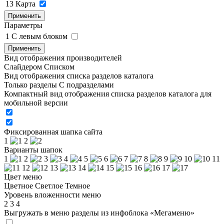
13
Карта
Применить
Параметры
1
C левым блоком
Применить
Вид отображения производителей
Слайдером
Списком
Вид отображения списка разделов каталога
Только разделы
С подразделами
Компактный вид отображения списка разделов каталога для
мобильной версии
Фиксированная шапка сайта
1
2
Варианты шапок
1
2
3
4
5
6
7
8
9
10
11
12
13
14
15
16
17
Цвет меню
Цветное
Светлое
Темное
Уровень вложенности меню
2
3
4
Выгружать в меню разделы из инфоблока «Мегаменю»