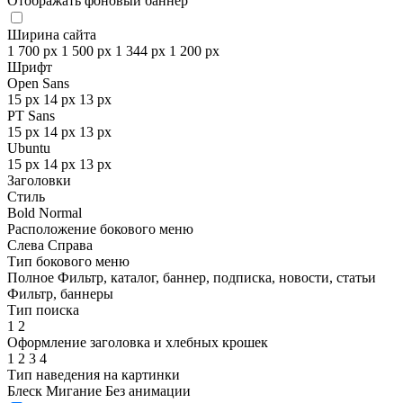
Отображать фоновый баннер
Ширина сайта
1 700 px
1 500 px
1 344 px
1 200 px
Шрифт
Open Sans
15 px
14 px
13 px
PT Sans
15 px
14 px
13 px
Ubuntu
15 px
14 px
13 px
Заголовки
Стиль
Bold
Normal
Расположение бокового меню
Слева
Справа
Тип бокового меню
Полное
Фильтр, каталог, баннер, подписка, новости, статьи
Фильтр, баннеры
Тип поиска
1
2
Оформление заголовка и хлебных крошек
1
2
3
4
Тип наведения на картинки
Блеск
Мигание
Без анимации