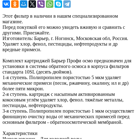
Этот фильтр в наличии в нашем специализированном
магазине.
Перед покупкой его можно увидеть вживую и сравнить с
другими. Приезжайте.
Изготовитель: Барьер, г. Ногинск, Московская обл, Россия.
Удаляет хлор, фенол, пестициды, нефтепродукты и др
вредные примеси.
Комплект картриджей Барьер Профи осмо предназначен для
установки в системы обратного осмоса в корпуса фильтров
стандарта 10SL (десять дюймов).
1-я ступень. Полипропилен пористостью 5 мкм удаляет
механические примеси (песок, ржавчину, окалину, ил и др)
более пяти микрон.
2-я ступень. картридж с насыпным активированным
кокосовым углём удаляет хлор, фенол. тяжёлые металлы,
пестициды, нефтепродукты.
3-я ступень. Полипропилен пористостью 1 мкм осуществляет
финишную очистку воды от механических примесей перед
основным фильтром - обратноосмотической мембраной.
Характеристики
Использование Для холодной воды