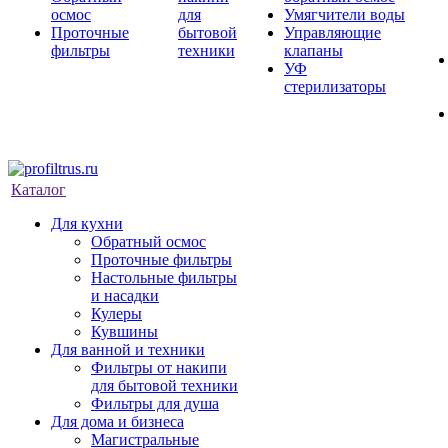
осмос
для
Умягчители воды
Проточные
бытовой
Управляющие
фильтры
техники
клапаны
УФ
стерилизаторы
Каталог
Для кухни
Обратный осмос
Проточные фильтры
Настольные фильтры
и насадки
Кулеры
Кувшины
Для ванной и техники
Фильтры от накипи
для бытовой техники
Фильтры для душа
Для дома и бизнеса
Магистральные