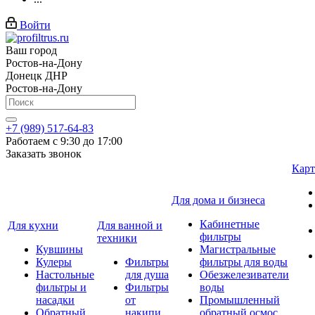
Войти
Ваш город
Ростов-на-Дону
Донецк ДНР
Ростов-на-Дону
+7 (989) 517-64-83
Работаем с 9:30 до 17:00
Заказать звонок
Карт
Для дома и бизнеса
Кабинетные
Для кухни
Для ванной и
фильтры
техники
Кувшины
Магистральные
Кулеры
Фильтры
фильтры для воды
Настольные
для душа
Обезжелезиватели
фильтры и
Фильтры
воды
насадки
от
Промышленный
Обратный
накипи
обратный осмос