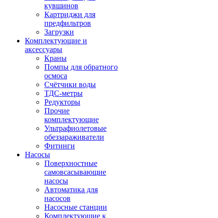
кувшинов
Картриджи для
предфильтров
Загрузки
Комплектующие и
аксессуары
Краны
Помпы для обратного
осмоса
Счётчики воды
ТДС-метры
Редукторы
Прочие
комплектующие
Ультрафиолетовые
обеззараживатели
Фитинги
Насосы
Поверхностные
самовсасывающие
насосы
Автоматика для
насосов
Насосные станции
Комплектующие к