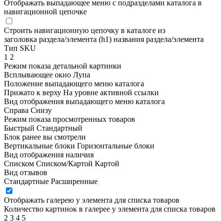
Отображать выпадающее меню с подразделами каталога в
навигационной цепочке
Строить навигационную цепочку в каталоге из
заголовка раздела/элемента (h1)
названия раздела/элемента
Тип SKU
1
2
Режим показа детальной картинки
Всплывающее окно
Лупа
Положение выпадающего меню каталога
Прижато к верху
На уровне активной ссылки
Вид отображения выпадающего меню каталога
Справа
Снизу
Режим показа просмотренных товаров
Быстрый
Стандартный
Блок ранее вы смотрели
Вертикальные блоки
Горизонтальные блоки
Вид отображения наличия
Списком
Списком/Картой
Картой
Вид отзывов
Стандартные
Расширенные
Отображать галерею у элемента для списка товаров
Количество картинок в галерее у элемента для списка товаров
2
3
4
5