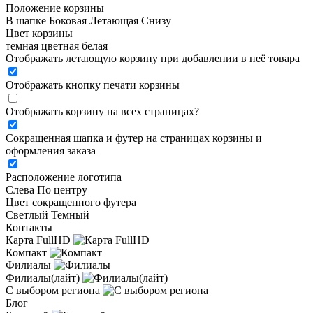
Положение корзины
В шапке
Боковая
Летающая
Снизу
Цвет корзины
темная
цветная
белая
Отображать летающую корзину при добавлении в неё товара
Отображать кнопку печати корзины
Отображать корзину на всех страницах
?
Сокращенная шапка и футер на страницах корзины и
оформления заказа
Расположение логотипа
Cлева
По центру
Цвет сокращенного футера
Светлый
Темный
Контакты
Карта FullHD
Компакт
Филиалы
Филиалы(лайт)
С выбором региона
Блог