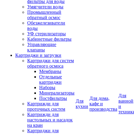
фильтры для воды
Умягчители воды
Промышленный
обратный осмос
Обезжелезиватели
воды
УФ стерилизаторы
Кабинетные фильтры
Управляющие
клапаны
Картриджи и загрузки
Картриджи для систем
обратного осмоса
Мембраны
Отдельные
картриджи
Наборы
Минерализаторы
Для
Постфильтры
Для дома,
Для
ванной
Картрижди для
кафе и
кухни
и
проточных систем
производства
техник
Картрижди для
настольных и насадок
на кран
Картриджи для