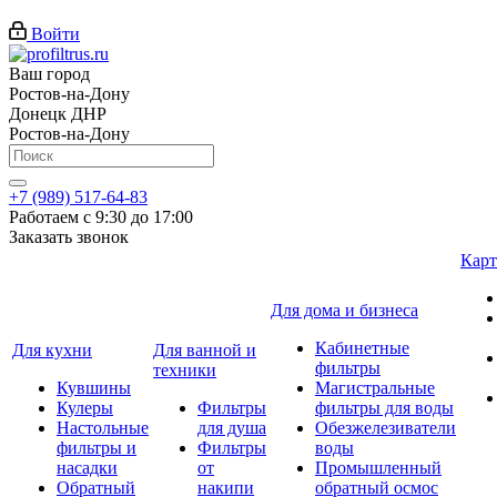
Войти
Ваш город
Ростов-на-Дону
Донецк ДНР
Ростов-на-Дону
+7 (989) 517-64-83
Работаем с 9:30 до 17:00
Заказать звонок
Карт
Для дома и бизнеса
Кабинетные
Для кухни
Для ванной и
фильтры
техники
Кувшины
Магистральные
Кулеры
Фильтры
фильтры для воды
Настольные
для душа
Обезжелезиватели
фильтры и
Фильтры
воды
насадки
от
Промышленный
Обратный
накипи
обратный осмос