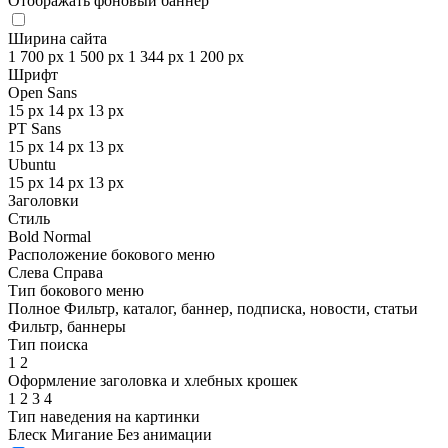
Отображать фоновый баннер
Ширина сайта
1 700 px
1 500 px
1 344 px
1 200 px
Шрифт
Open Sans
15 px
14 px
13 px
PT Sans
15 px
14 px
13 px
Ubuntu
15 px
14 px
13 px
Заголовки
Стиль
Bold
Normal
Расположение бокового меню
Слева
Справа
Тип бокового меню
Полное
Фильтр, каталог, баннер, подписка, новости, статьи
Фильтр, баннеры
Тип поиска
1
2
Оформление заголовка и хлебных крошек
1
2
3
4
Тип наведения на картинки
Блеск
Мигание
Без анимации