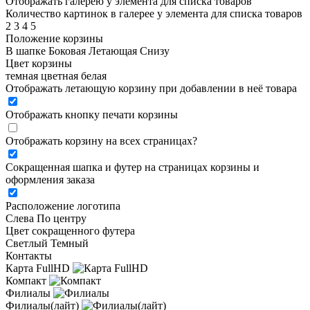
Отображать галерею у элемента для списка товаров
Количество картинок в галерее у элемента для списка товаров
2
3
4
5
Положение корзины
В шапке
Боковая
Летающая
Снизу
Цвет корзины
темная
цветная
белая
Отображать летающую корзину при добавлении в неё товара
Отображать кнопку печати корзины
Отображать корзину на всех страницах
?
Сокращенная шапка и футер на страницах корзины и
оформления заказа
Расположение логотипа
Cлева
По центру
Цвет сокращенного футера
Светлый
Темный
Контакты
Карта FullHD
Компакт
Филиалы
Филиалы(лайт)