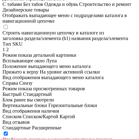
С табами
Без табов
Одежда и обувь
Строительство и ремонт
Дизайнерские товары
Отображать выпадающее меню с подразделами каталога в
навигационной цепочке
Строить навигационную цепочку в каталоге из
заголовка раздела/элемента (h1)
названия раздела/элемента
Тип SKU
1
2
Режим показа детальной картинки
Всплывающее окно
Лупа
Положение выпадающего меню каталога
Прижато к верху
На уровне активной ссылки
Вид отображения выпадающего меню каталога
Справа
Снизу
Режим показа просмотренных товаров
Быстрый
Стандартный
Блок ранее вы смотрели
Вертикальные блоки
Горизонтальные блоки
Вид отображения наличия
Списком
Списком/Картой
Картой
Вид отзывов
Стандартные
Расширенные