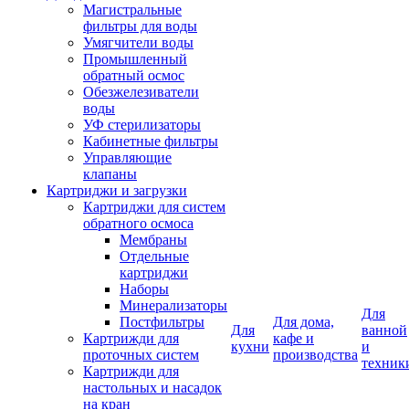
Магистральные
фильтры для воды
Умягчители воды
Промышленный
обратный осмос
Обезжелезиватели
воды
УФ стерилизаторы
Кабинетные фильтры
Управляющие
клапаны
Картриджи и загрузки
Картриджи для систем
обратного осмоса
Мембраны
Отдельные
картриджи
Наборы
Минерализаторы
Для
Постфильтры
Для дома,
Для
ванной
Картрижди для
кафе и
кухни
и
проточных систем
производства
техник
Картрижди для
настольных и насадок
на кран