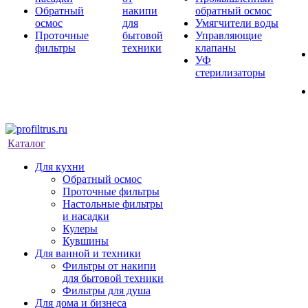
Обратный
накипи
обратный осмос
осмос
для
Умягчители воды
Проточные
бытовой
Управляющие
фильтры
техники
клапаны
УФ
стерилизаторы
Каталог
Для кухни
Обратный осмос
Проточные фильтры
Настольные фильтры
и насадки
Кулеры
Кувшины
Для ванной и техники
Фильтры от накипи
для бытовой техники
Фильтры для душа
Для дома и бизнеса