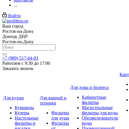
...
Войти
Ваш город
Ростов-на-Дону
Донецк ДНР
Ростов-на-Дону
+7 (989) 517-64-83
Работаем с 9:30 до 17:00
Заказать звонок
Карт
Для дома и бизнеса
Кабинетные
Для кухни
Для ванной и
фильтры
техники
Кувшины
Магистральные
Кулеры
Фильтры
фильтры для воды
Настольные
для душа
Обезжелезиватели
фильтры и
Фильтры
воды
насадки
от
Промышленный