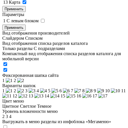
13
Карта
Применить
Параметры
1
C левым блоком
Применить
Вид отображения производителей
Слайдером
Списком
Вид отображения списка разделов каталога
Только разделы
С подразделами
Компактный вид отображения списка разделов каталога для
мобильной версии
Фиксированная шапка сайта
1
2
Варианты шапок
1
2
3
4
5
6
7
8
9
10
11
12
13
14
15
16
17
Цвет меню
Цветное
Светлое
Темное
Уровень вложенности меню
2
3
4
Выгружать в меню разделы из инфоблока «Мегаменю»