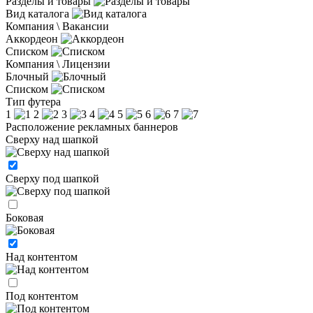
Разделы и товары
Вид каталога
Компания \ Вакансии
Аккордеон
Списком
Компания \ Лицензии
Блочный
Списком
Тип футера
1
2
3
4
5
6
7
Расположение рекламных баннеров
Сверху над шапкой
Сверху под шапкой
Боковая
Над контентом
Под контентом