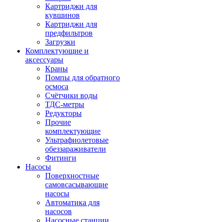
Картриджи для
кувшинов
Картриджи для
предфильтров
Загрузки
Комплектующие и
аксессуары
Краны
Помпы для обратного
осмоса
Счётчики воды
ТДС-метры
Редукторы
Прочие
комплектующие
Ультрафиолетовые
обеззараживатели
Фитинги
Насосы
Поверхностные
самовсасывающие
насосы
Автоматика для
насосов
Насосные станции