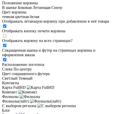
Положение корзины
В шапке
Боковая
Летающая
Снизу
Цвет корзины
темная
цветная
белая
Отображать летающую корзину при добавлении в неё товара
Отображать кнопку печати корзины
Отображать корзину на всех страницах
?
Сокращенная шапка и футер на страницах корзины и
оформления заказа
Расположение логотипа
Cлева
По центру
Цвет сокращенного футера
Светлый
Темный
Контакты
Карта FullHD
Компакт
Филиалы
Филиалы(лайт)
С выбором региона
Блог