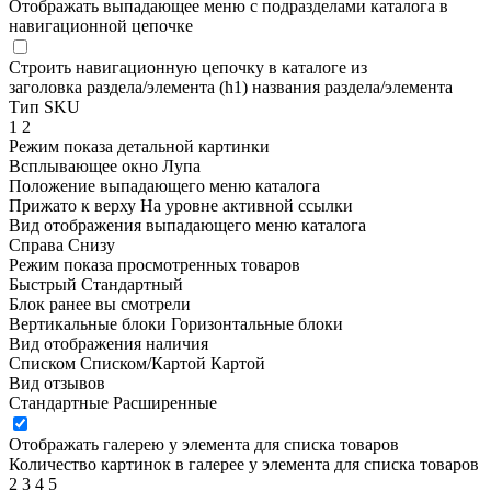
Отображать выпадающее меню с подразделами каталога в
навигационной цепочке
Строить навигационную цепочку в каталоге из
заголовка раздела/элемента (h1)
названия раздела/элемента
Тип SKU
1
2
Режим показа детальной картинки
Всплывающее окно
Лупа
Положение выпадающего меню каталога
Прижато к верху
На уровне активной ссылки
Вид отображения выпадающего меню каталога
Справа
Снизу
Режим показа просмотренных товаров
Быстрый
Стандартный
Блок ранее вы смотрели
Вертикальные блоки
Горизонтальные блоки
Вид отображения наличия
Списком
Списком/Картой
Картой
Вид отзывов
Стандартные
Расширенные
Отображать галерею у элемента для списка товаров
Количество картинок в галерее у элемента для списка товаров
2
3
4
5