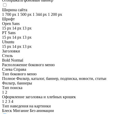
Отображать фоновый баннер
Ширина сайта
1 700 px
1 500 px
1 344 px
1 200 px
Шрифт
Open Sans
15 px
14 px
13 px
PT Sans
15 px
14 px
13 px
Ubuntu
15 px
14 px
13 px
Заголовки
Стиль
Bold
Normal
Расположение бокового меню
Слева
Справа
Тип бокового меню
Полное
Фильтр, каталог, баннер, подписка, новости, статьи
Фильтр, баннеры
Тип поиска
1
2
Оформление заголовка и хлебных крошек
1
2
3
4
Тип наведения на картинки
Блеск
Мигание
Без анимации