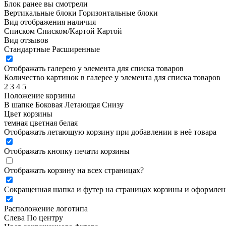
Блок ранее вы смотрели
Вертикальные блоки
Горизонтальные блоки
Вид отображения наличия
Списком
Списком/Картой
Картой
Вид отзывов
Стандартные
Расширенные
Отображать галерею у элемента для списка товаров
Количество картинок в галерее у элемента для списка товаров
2
3
4
5
Положение корзины
В шапке
Боковая
Летающая
Снизу
Цвет корзины
темная
цветная
белая
Отображать летающую корзину при добавлении в неё товара
Отображать кнопку печати корзины
Отображать корзину на всех страницах
?
Сокращенная шапка и футер на страницах корзины и оформлени
Расположение логотипа
Cлева
По центру