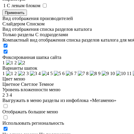
1
C левым блоком
Применить
Вид отображения производителей
Слайдером
Списком
Вид отображения списка разделов каталога
Только разделы
С подразделами
Компактный вид отображения списка разделов каталога для м
Фиксированная шапка сайта
1
2
Варианты шапок
1
2
3
4
5
6
7
8
9
10
11
Цвет меню
Цветное
Светлое
Темное
Уровень вложенности меню
2
3
4
Выгружать в меню разделы из инфоблока «Мегаменю»
Отображать большое меню
Использовать региональность