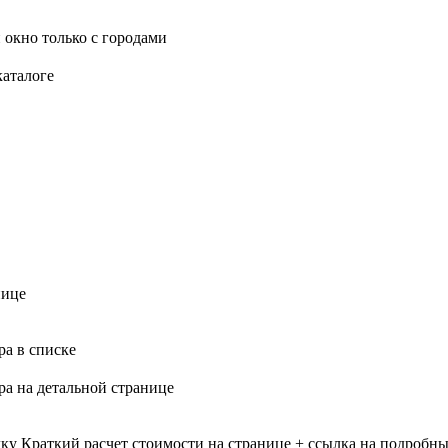
 окно только с городами
каталоге
нице
ра в списке
ра на детальной странице
лку
Краткий расчет стоимости на странице + ссылка на подробны