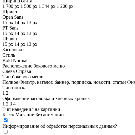
Ширина сайта
1 700 px
1 500 px
1 344 px
1 200 px
Шрифт
Open Sans
15 px
14 px
13 px
PT Sans
15 px
14 px
13 px
Ubuntu
15 px
14 px
13 px
Заголовки
Стиль
Bold
Normal
Расположение бокового меню
Слева
Справа
Тип бокового меню
Полное
Фильтр, каталог, баннер, подписка, новости, статьи
Фил
Тип поиска
1
2
Оформление заголовка и хлебных крошек
1
2
3
4
Тип наведения на картинки
Блеск
Мигание
Без анимации
Информирование об обработке персональных данных
?