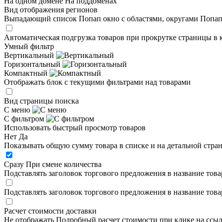
На одном домене
На поддоменах
Вид отображения регионов
Выпадающий список
Попап окно c областями, округами
Попап
Автоматическая подгрузка товаров при прокрутке страницы в 
Умный фильтр
Вертикальный
Горизонтальный
Компактный
Отображать блок с текущими фильтрами над товарами
Вид страницы поиска
С меню
С фильтром
Использовать быстрый просмотр товаров
Нет
Да
Показывать общую сумму товара в списке и на детальной стра
Сразу
При смене количества
Подставлять заголовок торгового предложения в название това
Подставлять заголовок торгового предложения в название това
Расчет стоимости доставки
Не отображать
Подробный расчет стоимости при клике на ссы