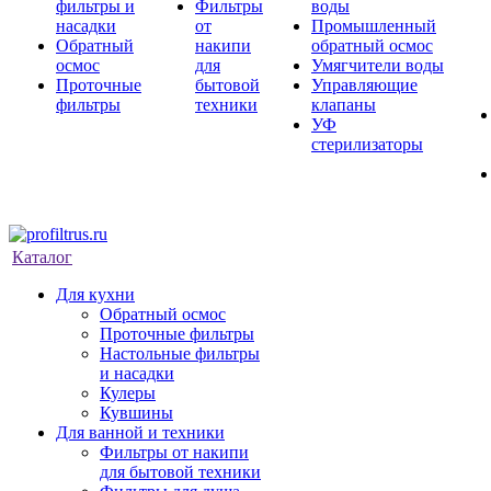
фильтры и
Фильтры
воды
насадки
от
Промышленный
Обратный
накипи
обратный осмос
осмос
для
Умягчители воды
Проточные
бытовой
Управляющие
фильтры
техники
клапаны
УФ
стерилизаторы
Каталог
Для кухни
Обратный осмос
Проточные фильтры
Настольные фильтры
и насадки
Кулеры
Кувшины
Для ванной и техники
Фильтры от накипи
для бытовой техники