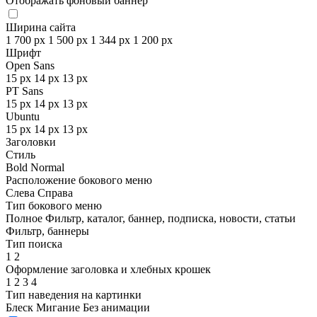
Отображать фоновый баннер
Ширина сайта
1 700 px
1 500 px
1 344 px
1 200 px
Шрифт
Open Sans
15 px
14 px
13 px
PT Sans
15 px
14 px
13 px
Ubuntu
15 px
14 px
13 px
Заголовки
Стиль
Bold
Normal
Расположение бокового меню
Слева
Справа
Тип бокового меню
Полное
Фильтр, каталог, баннер, подписка, новости, статьи
Фильтр, баннеры
Тип поиска
1
2
Оформление заголовка и хлебных крошек
1
2
3
4
Тип наведения на картинки
Блеск
Мигание
Без анимации