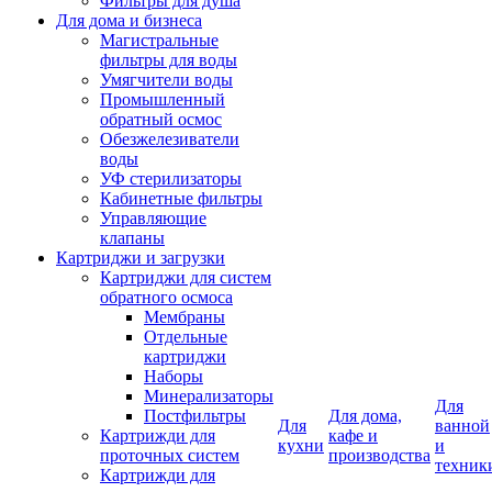
Фильтры для душа
Для дома и бизнеса
Магистральные
фильтры для воды
Умягчители воды
Промышленный
обратный осмос
Обезжелезиватели
воды
УФ стерилизаторы
Кабинетные фильтры
Управляющие
клапаны
Картриджи и загрузки
Картриджи для систем
обратного осмоса
Мембраны
Отдельные
картриджи
Наборы
Минерализаторы
Для
Постфильтры
Для дома,
Для
ванной
Картрижди для
кафе и
кухни
и
проточных систем
производства
техник
Картрижди для