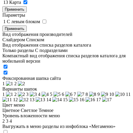
13
Карта
Применить
Параметры
1
C левым блоком
Применить
Вид отображения производителей
Слайдером
Списком
Вид отображения списка разделов каталога
Только разделы
С подразделами
Компактный вид отображения списка разделов каталога для
мобильной версии
Фиксированная шапка сайта
1
2
Варианты шапок
1
2
3
4
5
6
7
8
9
10
11
12
13
14
15
16
17
Цвет меню
Цветное
Светлое
Темное
Уровень вложенности меню
2
3
4
Выгружать в меню разделы из инфоблока «Мегаменю»