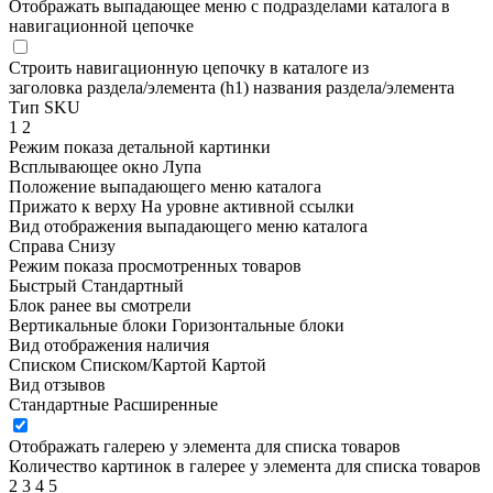
Отображать выпадающее меню с подразделами каталога в
навигационной цепочке
Строить навигационную цепочку в каталоге из
заголовка раздела/элемента (h1)
названия раздела/элемента
Тип SKU
1
2
Режим показа детальной картинки
Всплывающее окно
Лупа
Положение выпадающего меню каталога
Прижато к верху
На уровне активной ссылки
Вид отображения выпадающего меню каталога
Справа
Снизу
Режим показа просмотренных товаров
Быстрый
Стандартный
Блок ранее вы смотрели
Вертикальные блоки
Горизонтальные блоки
Вид отображения наличия
Списком
Списком/Картой
Картой
Вид отзывов
Стандартные
Расширенные
Отображать галерею у элемента для списка товаров
Количество картинок в галерее у элемента для списка товаров
2
3
4
5