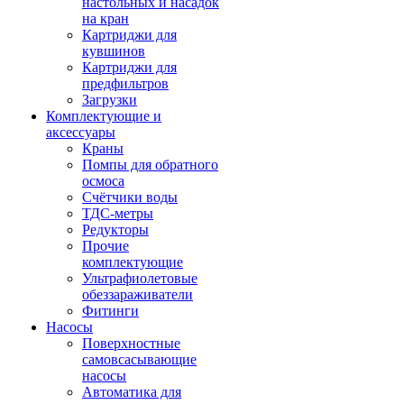
настольных и насадок
на кран
Картриджи для
кувшинов
Картриджи для
предфильтров
Загрузки
Комплектующие и
аксессуары
Краны
Помпы для обратного
осмоса
Счётчики воды
ТДС-метры
Редукторы
Прочие
комплектующие
Ультрафиолетовые
обеззараживатели
Фитинги
Насосы
Поверхностные
самовсасывающие
насосы
Автоматика для