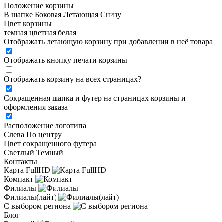
Положение корзины
В шапке
Боковая
Летающая
Снизу
Цвет корзины
темная
цветная
белая
Отображать летающую корзину при добавлении в неё товара
Отображать кнопку печати корзины
Отображать корзину на всех страницах
?
Сокращенная шапка и футер на страницах корзины и
оформления заказа
Расположение логотипа
Cлева
По центру
Цвет сокращенного футера
Светлый
Темный
Контакты
Карта FullHD
Компакт
Филиалы
Филиалы(лайт)
С выбором региона
Блог