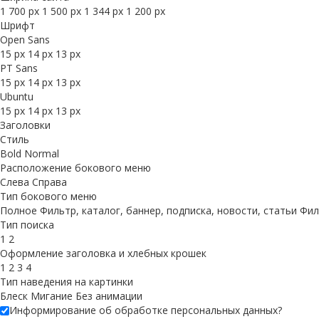
1 700 px
1 500 px
1 344 px
1 200 px
Шрифт
Open Sans
15 px
14 px
13 px
PT Sans
15 px
14 px
13 px
Ubuntu
15 px
14 px
13 px
Заголовки
Стиль
Bold
Normal
Расположение бокового меню
Слева
Справа
Тип бокового меню
Полное
Фильтр, каталог, баннер, подписка, новости, статьи
Фил
Тип поиска
1
2
Оформление заголовка и хлебных крошек
1
2
3
4
Тип наведения на картинки
Блеск
Мигание
Без анимации
Информирование об обработке персональных данных
?