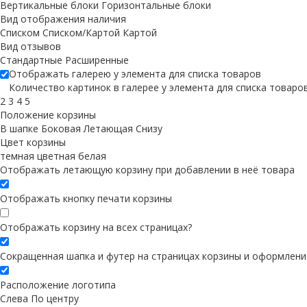
Вертикальные блоки
Горизонтальные блоки
Вид отображения наличия
Списком
Списком/Картой
Картой
Вид отзывов
Стандартные
Расширенные
Отображать галерею у элемента для списка товаров
Количество картинок в галерее у элемента для списка товаро
2
3
4
5
Положение корзины
В шапке
Боковая
Летающая
Снизу
Цвет корзины
темная
цветная
белая
Отображать летающую корзину при добавлении в неё товара
Отображать кнопку печати корзины
Отображать корзину на всех страницах
?
Сокращенная шапка и футер на страницах корзины и оформлени
Расположение логотипа
Cлева
По центру