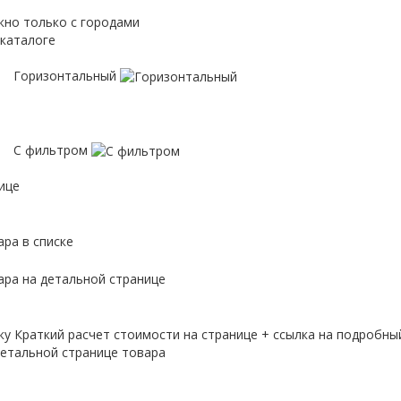
кно только с городами
 каталоге
Горизонтальный
С фильтром
ице
ра в списке
ара на детальной странице
ку
Краткий расчет стоимости на странице + ссылка на подробны
етальной странице товара