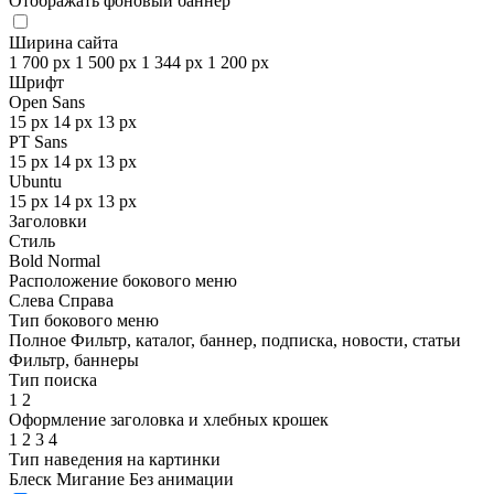
Отображать фоновый баннер
Ширина сайта
1 700 px
1 500 px
1 344 px
1 200 px
Шрифт
Open Sans
15 px
14 px
13 px
PT Sans
15 px
14 px
13 px
Ubuntu
15 px
14 px
13 px
Заголовки
Стиль
Bold
Normal
Расположение бокового меню
Слева
Справа
Тип бокового меню
Полное
Фильтр, каталог, баннер, подписка, новости, статьи
Фильтр, баннеры
Тип поиска
1
2
Оформление заголовка и хлебных крошек
1
2
3
4
Тип наведения на картинки
Блеск
Мигание
Без анимации