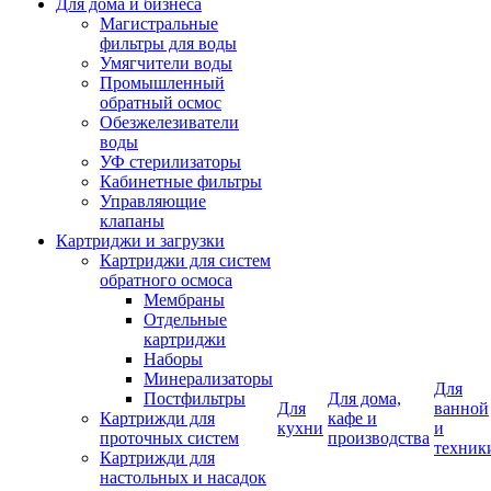
Для дома и бизнеса
Магистральные
фильтры для воды
Умягчители воды
Промышленный
обратный осмос
Обезжелезиватели
воды
УФ стерилизаторы
Кабинетные фильтры
Управляющие
клапаны
Картриджи и загрузки
Картриджи для систем
обратного осмоса
Мембраны
Отдельные
картриджи
Наборы
Минерализаторы
Для
Постфильтры
Для дома,
Для
ванной
Картрижди для
кафе и
кухни
и
проточных систем
производства
техник
Картрижди для
настольных и насадок