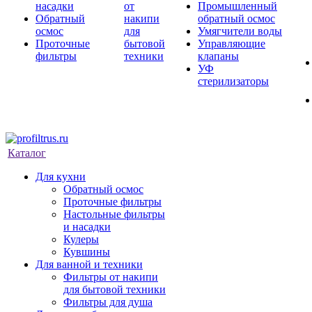
насадки
от
Промышленный
Обратный
накипи
обратный осмос
осмос
для
Умягчители воды
Проточные
бытовой
Управляющие
фильтры
техники
клапаны
УФ
стерилизаторы
Каталог
Для кухни
Обратный осмос
Проточные фильтры
Настольные фильтры
и насадки
Кулеры
Кувшины
Для ванной и техники
Фильтры от накипи
для бытовой техники
Фильтры для душа