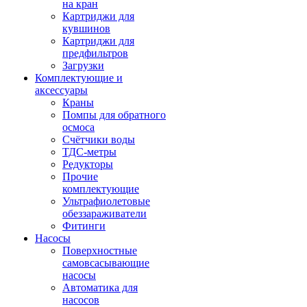
на кран
Картриджи для
кувшинов
Картриджи для
предфильтров
Загрузки
Комплектующие и
аксессуары
Краны
Помпы для обратного
осмоса
Счётчики воды
ТДС-метры
Редукторы
Прочие
комплектующие
Ультрафиолетовые
обеззараживатели
Фитинги
Насосы
Поверхностные
самовсасывающие
насосы
Автоматика для
насосов