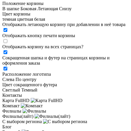
Положение корзины
В шапке
Боковая
Летающая
Снизу
Цвет корзины
темная
цветная
белая
Отображать летающую корзину при добавлении в неё товара
Отображать кнопку печати корзины
Отображать корзину на всех страницах
?
Сокращенная шапка и футер на страницах корзины и
оформления заказа
Расположение логотипа
Cлева
По центру
Цвет сокращенного футера
Светлый
Темный
Контакты
Карта FullHD
Компакт
Филиалы
Филиалы(лайт)
С выбором региона
Блог