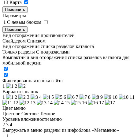
13
Карта
Применить
Параметры
1
C левым блоком
Применить
Вид отображения производителей
Слайдером
Списком
Вид отображения списка разделов каталога
Только разделы
С подразделами
Компактный вид отображения списка разделов каталога для
мобильной версии
Фиксированная шапка сайта
1
2
Варианты шапок
1
2
3
4
5
6
7
8
9
10
11
12
13
14
15
16
17
Цвет меню
Цветное
Светлое
Темное
Уровень вложенности меню
2
3
4
Выгружать в меню разделы из инфоблока «Мегаменю»