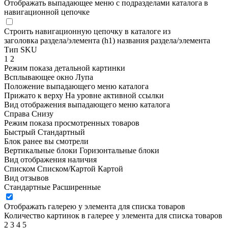
Отображать выпадающее меню с подразделами каталога в
навигационной цепочке
Строить навигационную цепочку в каталоге из
заголовка раздела/элемента (h1)
названия раздела/элемента
Тип SKU
1
2
Режим показа детальной картинки
Всплывающее окно
Лупа
Положение выпадающего меню каталога
Прижато к верху
На уровне активной ссылки
Вид отображения выпадающего меню каталога
Справа
Снизу
Режим показа просмотренных товаров
Быстрый
Стандартный
Блок ранее вы смотрели
Вертикальные блоки
Горизонтальные блоки
Вид отображения наличия
Списком
Списком/Картой
Картой
Вид отзывов
Стандартные
Расширенные
Отображать галерею у элемента для списка товаров
Количество картинок в галерее у элемента для списка товаров
2
3
4
5