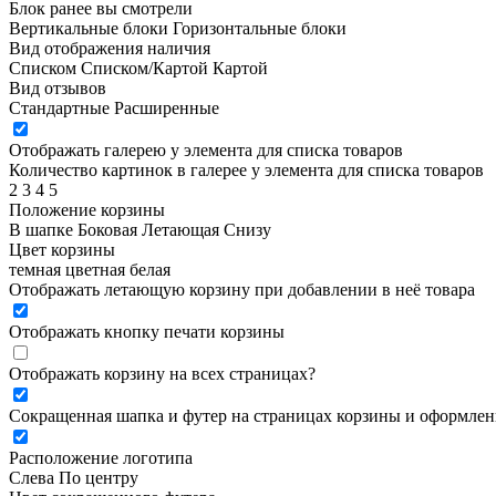
Блок ранее вы смотрели
Вертикальные блоки
Горизонтальные блоки
Вид отображения наличия
Списком
Списком/Картой
Картой
Вид отзывов
Стандартные
Расширенные
Отображать галерею у элемента для списка товаров
Количество картинок в галерее у элемента для списка товаров
2
3
4
5
Положение корзины
В шапке
Боковая
Летающая
Снизу
Цвет корзины
темная
цветная
белая
Отображать летающую корзину при добавлении в неё товара
Отображать кнопку печати корзины
Отображать корзину на всех страницах
?
Сокращенная шапка и футер на страницах корзины и оформлени
Расположение логотипа
Cлева
По центру