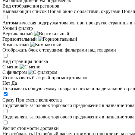
На одном домене
На поддоменах
Вид отображения регионов
Выпадающий список
Попап окно c областями, округами
Попап
Автоматическая подгрузка товаров при прокрутке страницы в 
Умный фильтр
Вертикальный
Горизонтальный
Компактный
Отображать блок с текущими фильтрами над товарами
Вид страницы поиска
С меню
С фильтром
Использовать быстрый просмотр товаров
Нет
Да
Показывать общую сумму товара в списке и на детальной стра
Сразу
При смене количества
Подставлять заголовок торгового предложения в название това
Подставлять заголовок торгового предложения в название това
Расчет стоимости доставки
Не отображать
Подробный расчет стоимости при клике на ссы