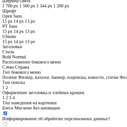
Ширина сайта
1 700 px
1 500 px
1 344 px
1 200 px
Шрифт
Open Sans
15 px
14 px
13 px
PT Sans
15 px
14 px
13 px
Ubuntu
15 px
14 px
13 px
Заголовки
Стиль
Bold
Normal
Расположение бокового меню
Слева
Справа
Тип бокового меню
Полное
Фильтр, каталог, баннер, подписка, новости, статьи
Фил
Тип поиска
1
2
Оформление заголовка и хлебных крошек
1
2
3
4
Тип наведения на картинки
Блеск
Мигание
Без анимации
Информирование об обработке персональных данных
?