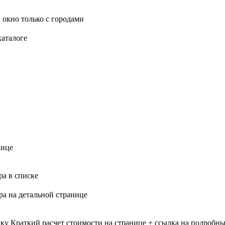
 окно только с городами
каталоге
нице
ра в списке
ра на детальной странице
лку
Краткий расчет стоимости на странице + ссылка на подробны