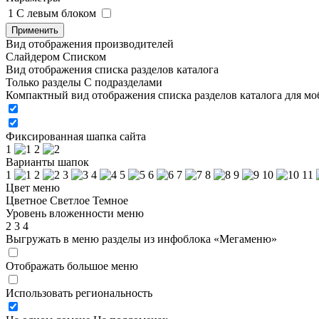
1
C левым блоком
Применить
Вид отображения производителей
Слайдером
Списком
Вид отображения списка разделов каталога
Только разделы
С подразделами
Компактный вид отображения списка разделов каталога для м
Фиксированная шапка сайта
1
2
Варианты шапок
1
2
3
4
5
6
7
8
9
10
11
Цвет меню
Цветное
Светлое
Темное
Уровень вложенности меню
2
3
4
Выгружать в меню разделы из инфоблока «Мегаменю»
Отображать большое меню
Использовать региональность